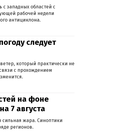
 с западных областей с
дующей рабочей недели
ого антициклона.
погоду следует
ветер, который практически не
в связи с прохождением
зменится.
стей на фоне
на 7 августа
ся сильная жара. Синоптики
яде регионов.