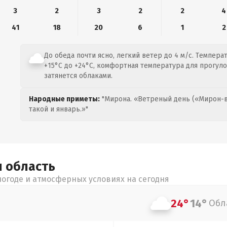
3
2
3
2
2
4
41
18
20
6
1
2
До обеда почти ясно, легкий ветер до 4 м/с. Темпера
+15°C до +24°C, комфортная температура для прогуло
затянется облаками.
Народные приметы:
"Мирона. «Ветреный день («Мирон-в
такой и январь.»"
я
область
огоде и атмосферных условиях на сегодня
24°
14°
Обл