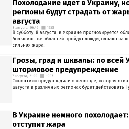
Похолодание идет в Украину, н
регионы будут страдать от жары
августа
8 августа,
06:46
1258
В субботу, 8 августа, в Украине прогнозируется об
большинстве областей пройдут дожди, однако на ю
сильная жара.
Грозы, град и шквалы: по всей
штормовое предупреждение
7 августа,
21:00
1907
Синоптики предупредили о непогоде, которая охват
августа в различных регионах будет действовать I
В Украине немного похолодает:
отступит жара