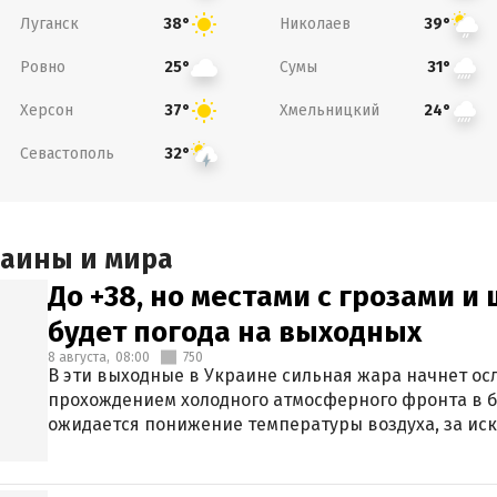
Луганск
Николаев
38°
39°
Ровно
Сумы
25°
31°
Херсон
Хмельницкий
37°
24°
Севастополь
32°
раины и мира
До +38, но местами с грозами и
будет погода на выходных
8 августа,
08:00
750
В эти выходные в Украине сильная жара начнет осл
прохождением холодного атмосферного фронта в 
ожидается понижение температуры воздуха, за ис
Крыма.