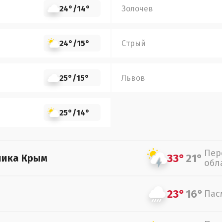
24°
/
14°
Золочев
24°
/
15°
Стрый
25°
/
15°
Львов
25°
/
14°
Пер
33°
21°
лика Крым
обл
23°
16°
Пас