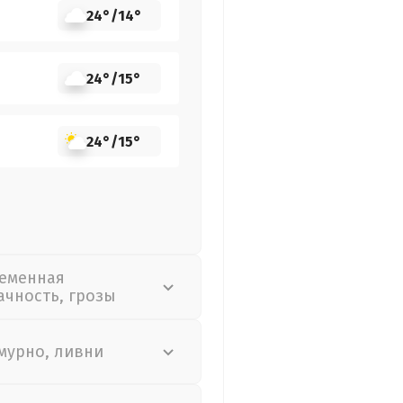
24°
/
14°
24°
/
15°
24°
/
15°
еменная
ачность, грозы
мурно, ливни