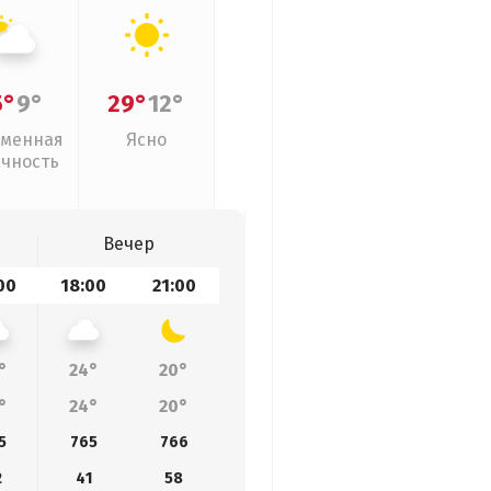
5°
9°
29°
12°
менная
Ясно
ачность
Вечер
00
18:00
21:00
°
24°
20°
°
24°
20°
5
765
766
2
41
58