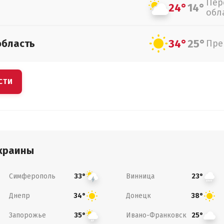
Пер
24°
14°
обл
34°
25°
область
Пре
СТИ
краины
Симферополь
Винница
33°
23°
Днепр
Донецк
34°
38°
Запорожье
Ивано-Франковск
35°
25°