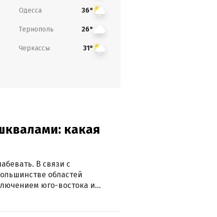
Одесса
36°
Тернополь
26°
Черкассы
31°
 шквалами: какая
абевать. В связи с
большинстве областей
ключением юго-востока и