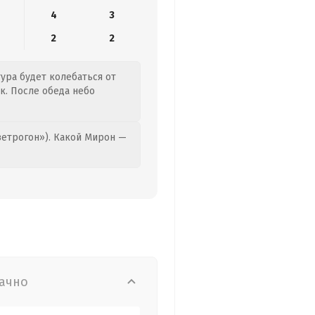
4
3
2
2
тура будет колебаться от
к. После обеда небо
етрогон»). Какой Мирон —
ачно