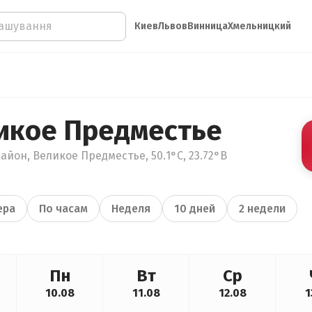
Киев
Львов
Винница
Хмельницкий
икое Предместье
айон, Великое Предместье, 50.1°С, 23.72°В
ера
По часам
Неделя
10 дней
2 недели
Пн
Вт
Ср
10.08
11.08
12.08
1