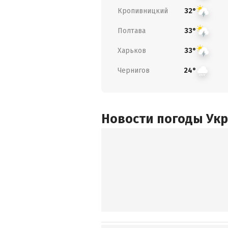
Кропивницкий
32°
Полтава
33°
Харьков
33°
Чернигов
24°
Новости погоды Ук