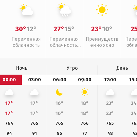
30°
12°
27°
15°
23°
10°
2
Переменная
Переменная
Преимуществ
Пере
облачность
облачность,
енно ясно
обл
ливни
Ночь
Утро
День
00:00
03:00
06:00
09:00
12:00
15:
17°
17°
16°
18°
23°
24
17°
17°
16°
18°
23°
24
764
765
765
766
765
76
94
91
85
77
48
4