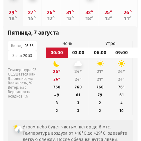
29°
27°
26°
31°
32°
25°
26°
18°
14°
12°
13°
18°
12°
11°
Пятница, 7 августа
Ночь
Утро
Восход:
05:56
00:00
03:00
06:00
09:00
1
Закат:
20:53
Температура С°
26°
24°
21°
24°
Ощущается как
Давление, мм
26°
24°
21°
24°
Влажность, %
760
760
760
761
Ветер, м/с
Вероятность
49
61
79
61
осадков, %
3
3
2
4
2
3
2
10
Утром небо будет чистым, ветер до 6 м/с.
Температура воздуха от +18°C до +29°C, одевайте
легкую одежду. После обеда начнутся ливни.