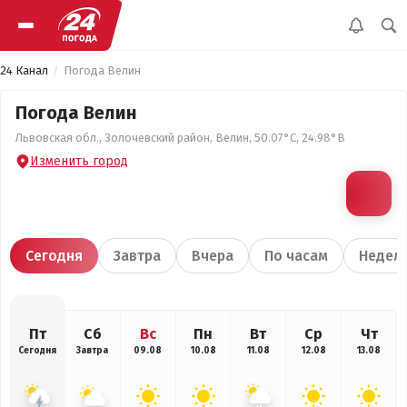
24 Канал
Погода Велин
Погода Велин
Львовская обл., Золочевский район, Велин, 50.07°С, 24.98°В
Изменить город
Сегодня
Завтра
Вчера
По часам
Недел
Пт
Сб
Вс
Пн
Вт
Ср
Чт
Сегодня
Завтра
09.08
10.08
11.08
12.08
13.08