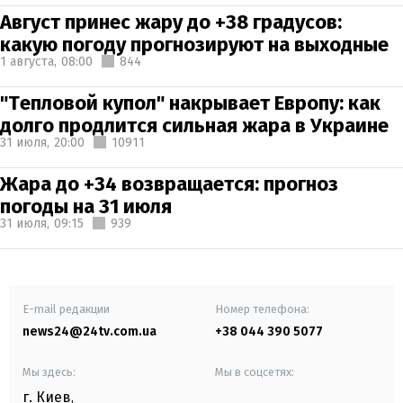
Август принес жару до +38 градусов:
какую погоду прогнозируют на выходные
1 августа,
08:00
844
"Тепловой купол" накрывает Европу: как
долго продлится сильная жара в Украине
31 июля,
20:00
10911
Жара до +34 возвращается: прогноз
погоды на 31 июля
31 июля,
09:15
939
E-mail редакции
Номер телефона:
news24@24tv.com.ua
+38 044 390 5077
Мы здесь:
Мы в соцсетях:
г. Киев
,