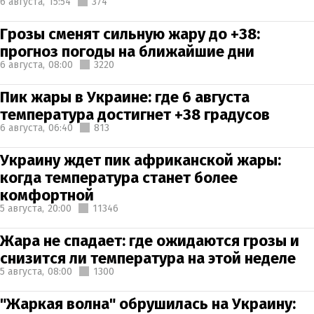
6 августа,
15:54
374
Грозы сменят сильную жару до +38:
прогноз погоды на ближайшие дни
6 августа,
08:00
3220
Пик жары в Украине: где 6 августа
температура достигнет +38 градусов
6 августа,
06:40
813
Украину ждет пик африканской жары:
когда температура станет более
комфортной
5 августа,
20:00
11346
Жара не спадает: где ожидаются грозы и
снизится ли температура на этой неделе
5 августа,
08:00
1300
"Жаркая волна" обрушилась на Украину: