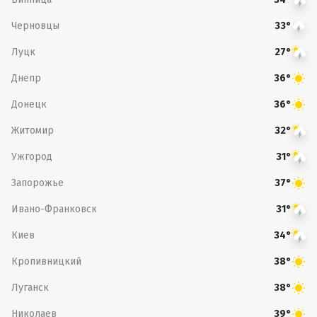
Черновцы
33°
Луцк
27°
Днепр
36°
Донецк
36°
Житомир
32°
Ужгород
31°
Запорожье
37°
Ивано-Франковск
31°
Киев
34°
Кропивницкий
38°
Луганск
38°
Николаев
39°