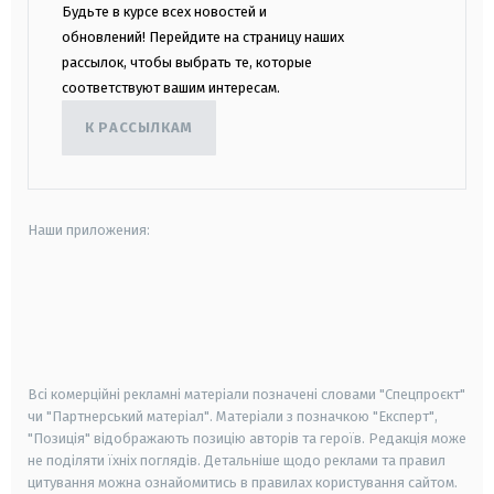
Будьте в курсе всех новостей и
обновлений! Перейдите на страницу наших
рассылок, чтобы выбрать те, которые
соответствуют вашим интересам.
К РАССЫЛКАМ
Наши приложения:
android
apple
smart tv
samsung smart tv
Всі комерційні рекламні матеріали позначені словами "Спецпроєкт"
чи "Партнерський матеріал". Матеріали з позначкою "Експерт",
"Позиція" відображають позицію авторів та героїв. Редакція може
не поділяти їхніх поглядів. Детальніше щодо реклами та правил
цитування можна ознайомитись в правилах користування сайтом.