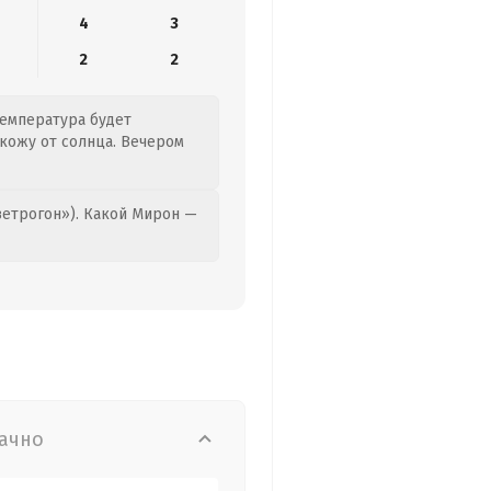
4
3
2
2
Температура будет
 кожу от солнца. Вечером
етрогон»). Какой Мирон —
ачно