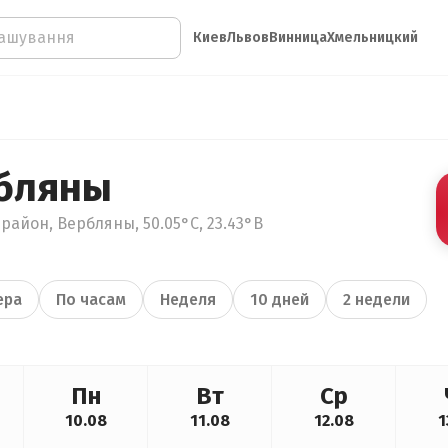
Киев
Львов
Винница
Хмельницкий
бляны
район, Вербляны, 50.05°С, 23.43°В
ера
По часам
Неделя
10 дней
2 недели
Пн
Вт
Ср
10.08
11.08
12.08
1