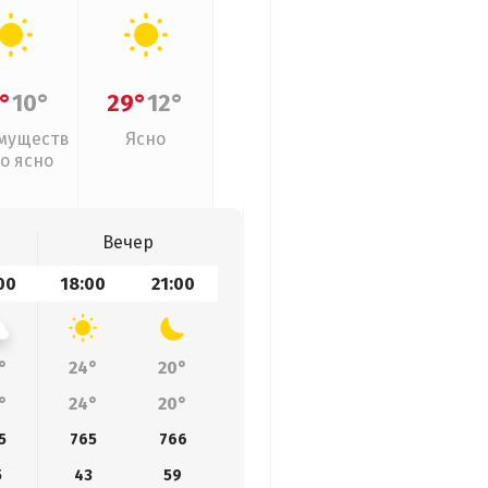
°
10°
29°
12°
муществ
Ясно
о ясно
Вечер
00
18:00
21:00
°
24°
20°
°
24°
20°
5
765
766
5
43
59