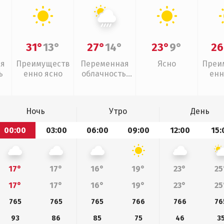
31°
13°
27°
14°
23°
9°
26
ая
Преимуществ
Переменная
Ясно
Преи
ь
енно ясно
облачность,
енн
ливни
Ночь
Утро
День
00:00
03:00
06:00
09:00
12:00
15:
17°
17°
16°
19°
23°
25
17°
17°
16°
19°
23°
25
765
765
765
766
766
76
93
86
85
75
46
3