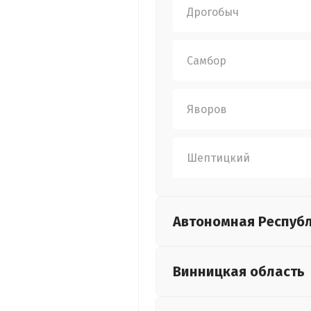
Дрогобыч
Самбор
Яворов
Шептицкий
Автономная Респуб
Винницкая
область