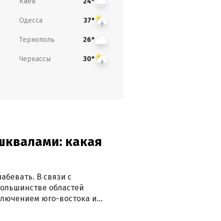
Киев
24°
Одесса
37°
Тернополь
26°
Черкассы
30°
 шквалами: какая
абевать. В связи с
большинстве областей
ключением юго-востока и