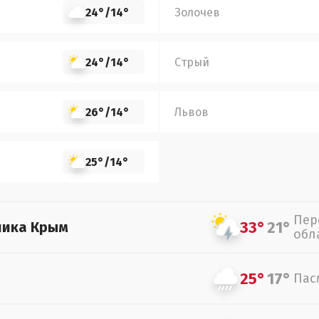
24°
/
14°
Золочев
24°
/
14°
Стрый
26°
/
14°
Львов
25°
/
14°
Пер
33°
21°
лика Крым
обл
25°
17°
Пас