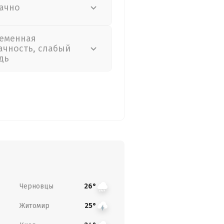
ачно
еменная
ачность, слабый
дь
Черновцы
26°
Житомир
25°