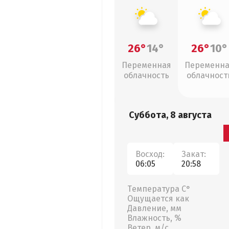
26°
14°
26°
10°
Переменная
Переменн
облачность
облачност
Суббота, 8 августа
Восход:
Закат:
06:05
20:58
Температура С°
Ощущается как
Давление, мм
Влажность, %
Ветер, м/с