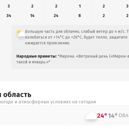
3
2
2
1
2
3
34
14
24
8
2
2
Большую часть дня облачно, слабый ветер до 4 м/с. 
колебаться от +14°C до +26°C, будет тепло, защитите
ожидается прояснение.
Народные приметы:
"Мирона. «Ветреный день («Мирон-в
такой и январь.»"
я
область
огоде и атмосферных условиях на сегодня
24°
14°
Обл