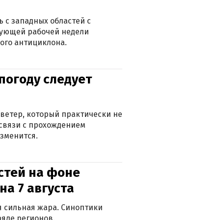
 с западных областей с
дующей рабочей недели
ого антициклона.
погоду следует
ветер, который практически не
в связи с прохождением
зменится.
стей на фоне
на 7 августа
ся сильная жара. Синоптики
яде регионов.