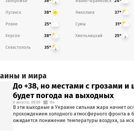
Запорожье
Ивано-Франковск
36°
24°
Луганск
Николаев
38°
37°
Ровно
Сумы
25°
31°
Херсон
Хмельницкий
38°
25°
Севастополь
35°
раины и мира
До +38, но местами с грозами и
будет погода на выходных
8 августа,
08:00
154
В эти выходные в Украине сильная жара начнет осл
прохождением холодного атмосферного фронта в 
ожидается понижение температуры воздуха, за ис
Крыма.