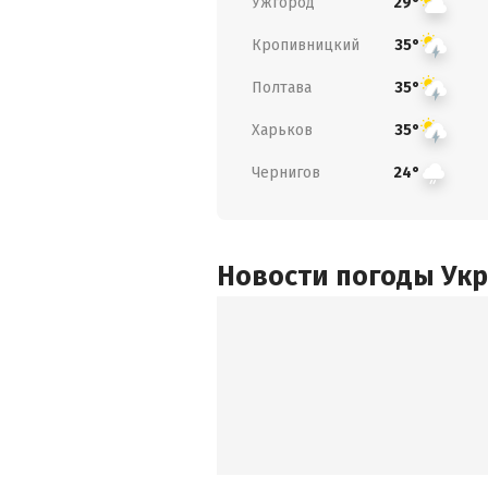
Ужгород
29°
Кропивницкий
35°
Полтава
35°
Харьков
35°
Чернигов
24°
Новости погоды Ук