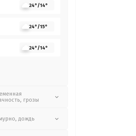
24°
/
14°
24°
/
15°
24°
/
14°
еменная
ачность, грозы
мурно, дождь