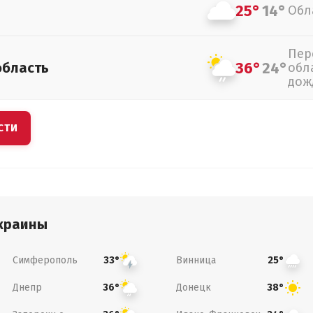
25°
14°
Обл
Пер
36°
24°
область
обл
дож
СТИ
краины
Симферополь
Винница
33°
25°
Днепр
Донецк
36°
38°