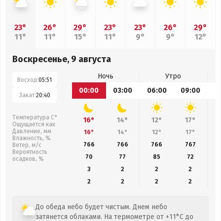
23°
26°
29°
23°
23°
26°
29°
11°
11°
15°
11°
9°
9°
12°
Воскресенье, 9 августа
Ночь
Утро
Восход:
05:51
00:00
03:00
06:00
09:00
1
Закат:
20:40
Температура С°
16°
14°
12°
17°
Ощущается как
Давление, мм
16°
14°
12°
17°
Влажность, %
766
766
766
767
Ветер, м/с
Вероятность
70
77
85
72
осадков, %
3
2
2
2
2
2
2
2
До обеда небо будет чистым. Днем небо
затянется облаками. На термометре от +11°C до