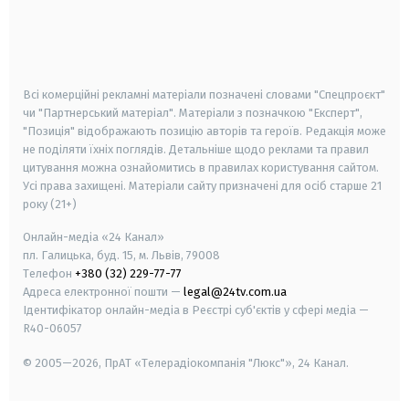
android
apple
smart tv
samsung smart tv
Всі комерційні рекламні матеріали позначені словами "Спецпроєкт"
чи "Партнерський матеріал". Матеріали з позначкою "Експерт",
"Позиція" відображають позицію авторів та героїв. Редакція може
не поділяти їхніх поглядів. Детальніше щодо реклами та правил
цитування можна ознайомитись в правилах користування сайтом.
Усі права захищені.
Матеріали сайту призначені для осіб старше
21
року (21+)
Онлайн-медіа «24 Канал»
пл. Галицька, буд. 15, м. Львів, 79008
Телефон
+380 (32) 229-77-77
Адреса електронної пошти —
legal@24tv.com.ua
Ідентифікатор онлайн-медіа в Реєстрі суб'єктів у сфері медіа —
R40-06057
© 2005—2026,
ПрАТ «Телерадіокомпанія "Люкс"», 24 Канал.