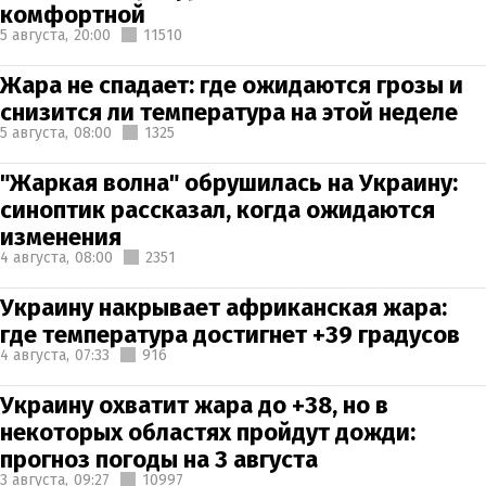
комфортной
5 августа,
20:00
11510
Жара не спадает: где ожидаются грозы и
снизится ли температура на этой неделе
5 августа,
08:00
1325
"Жаркая волна" обрушилась на Украину:
синоптик рассказал, когда ожидаются
изменения
4 августа,
08:00
2351
Украину накрывает африканская жара:
где температура достигнет +39 градусов
4 августа,
07:33
916
Украину охватит жара до +38, но в
некоторых областях пройдут дожди:
прогноз погоды на 3 августа
3 августа,
09:27
10997