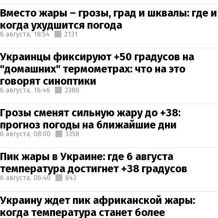
Вместо жары – грозы, град и шквалы: где и
когда ухудшится погода
6 августа,
18:54
2131
Украинцы фиксируют +50 градусов на
"домашних" термометрах: что на это
говорят синоптики
6 августа,
16:46
2380
Грозы сменят сильную жару до +38:
прогноз погоды на ближайшие дни
6 августа,
08:00
3358
Пик жары в Украине: где 6 августа
температура достигнет +38 градусов
6 августа,
06:40
842
Украину ждет пик африканской жары:
когда температура станет более