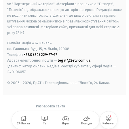
чи "Партнерський матеріал". Матеріали з позначкою "Експерт",
"Позиція" відображають позицію авторів та героїв. Редакція може
не поділяти їхніх поглядів. Детальніше щодо реклами та правил
цитування можна ознайомитись в правилах користування сайтом.
Усі права захищені.
Матеріали сайту призначені для осіб старше
21
року (21+)
Онлайн-медіа «24 Канал»
пл. Галицька, буд. 15, м. Львів, 79008
Телефон
+380 (32) 229-77-77
Адреса електронної пошти —
legal@24tv.com.ua
Ідентифікатор онлайн-медіа в Реєстрі суб'єктів у сфері медіа —
R40-06057
© 2005—2026,
ПрАТ «Телерадіокомпанія "Люкс"», 24 Канал.
Разработка сайта
-
24 Канал
TV
Игры
Погода
Кабинет