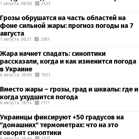
7 августа,
08:00
2423
Грозы обрушатся на часть областей на
фоне сильной жары: прогноз погоды на 7
августа
7 августа,
06:21
2381
Жара начнет спадать: синоптики
рассказали, когда и как изменится погода
в Украине
6 августа,
20:00
1021
Вместо жары – грозы, град и шквалы: где и
когда ухудшится погода
6 августа,
18:54
2117
Украинцы фиксируют +50 градусов на
"домашних" термометрах: что на это
говорят синоптики
6 августа,
16:46
2325