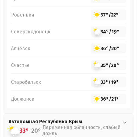
Ровеньки
37°
/
22°
Северскодонецк
34°
/
19°
Алчевск
36°
/
20°
Счастье
35°
/
20°
Старобельск
33°
/
19°
Должанск
36°
/
21°
Автономная Республика Крым
Переменная облачность, слабый
33°
20°
дождь