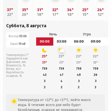
37°
35°
31°
32°
34°
25°
24°
22°
20°
18°
17°
18°
15°
12°
Суббота, 8 августа
Ночь
Утро
Восход:
05:06
00:00
03:00
06:00
09:00
1
Закат:
19:48
Температура С°
25°
23°
23°
32°
Ощущается как
Давление, мм
25°
23°
23°
32°
Влажность, %
759
759
759
759
Ветер, м/с
Вероятность
43
47
49
26
осадков, %
3
4
3
3
2
2
2
2
Температура от +22°C до +37°C, пейте много
воды. В течение всего дня небо будет
безоблачным, осадков не предвидится,