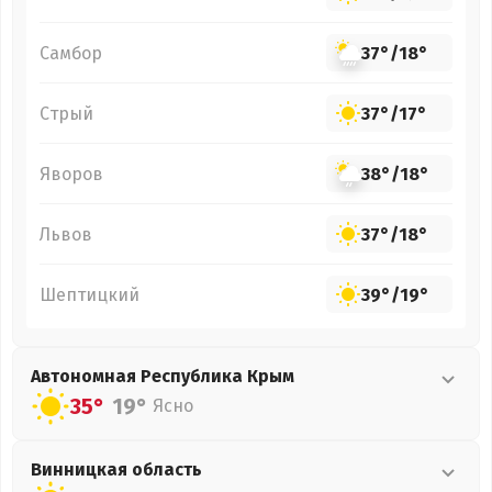
Самбор
37°
/
18°
Стрый
37°
/
17°
Яворов
38°
/
18°
Львов
37°
/
18°
Шептицкий
39°
/
19°
Автономная Республика Крым
35°
19°
Ясно
Винницкая
область