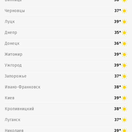
Черновцы
37°
Луцк
39°
Днепр
35°
Донецк
36°
Житомир
39°
Ужгород
39°
Запорожье
37°
Ивано-Франковск
38°
Киев
39°
Кропивницкий
38°
Луганск
37°
Николаев
39°