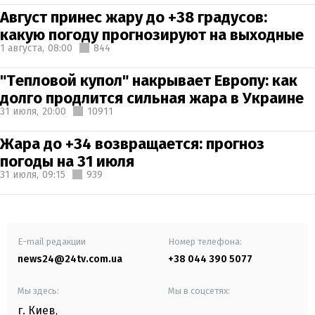
Август принес жару до +38 градусов:
какую погоду прогнозируют на выходные
1 августа,
08:00
844
"Тепловой купол" накрывает Европу: как
долго продлится сильная жара в Украине
31 июля,
20:00
10911
Жара до +34 возвращается: прогноз
погоды на 31 июля
31 июля,
09:15
939
E-mail редакции
Номер телефона:
news24@24tv.com.ua
+38 044 390 5077
Мы здесь:
Мы в соцсетях:
г. Киев
,