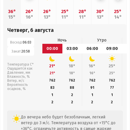
36°
26°
26°
25°
28°
30°
25°
15°
16°
13°
11°
11°
13°
14°
Четверг, 6 августа
Ночь
Утро
Восход:
06:03
00:00
03:00
06:00
09:00
1
Закат:
20:58
Температура С°
21°
18°
16°
25°
Ощущается как
Давление, мм
21°
18°
16°
25°
Влажность, %
762
762
762
762
Ветер, м/с
Вероятность
83
88
91
77
осадков, %
1
2
1
1
2
2
2
2
До вечера небо будет безоблачным, легкий
ветер до 3 м/с. Температура воздуха от +15°C до
+36°C, ограничьте активность в самые жаркие