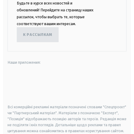
Будьте в курсе всех новостей и
обновлений! Перейдите на страницу наших
рассылок, чтобы выбрать те, которые
соответствуют вашим интересам.
К РАССЫЛКАМ
Наши приложения:
android
apple
smart tv
samsung smart tv
Всі комерційні рекламні матеріали позначені словами "Спецпроєкт"
чи "Партнерський матеріал". Матеріали з позначкою "Експерт",
"Позиція" відображають позицію авторів та героїв. Редакція може
не поділяти їхніх поглядів. Детальніше щодо реклами та правил
цитування можна ознайомитись в правилах користування сайтом.