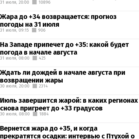
31 июля,
20:00
10896
Жара до +34 возвращается: прогноз
погоды на 31 июля
31 июля,
09:15
906
На Западе припечет до +35: какой будет
погода в начале августа
31 июля,
08:00
425
Ждать ли дождей в начале августа при
возвращении жары
30 июля,
20:00
2314
Июль завершится жарой: в каких регионах
снова пригреет до +33 градусов
30 июля,
08:00
1884
Вернется жара до +35, и когда
прекратятся осадки: интервью с Птухой о