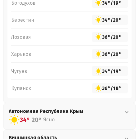
Богодухов
34°
/
19°
Берестин
34°
/
20°
Лозовая
36°
/
20°
Харьков
36°
/
20°
Чугуев
34°
/
19°
Купянск
36°
/
18°
Автономная Республика Крым
34°
20°
Ясно
Винницкая
область