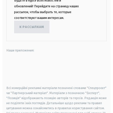
Будьте в курсе всех новостей и
обновлений! Перейдите на страницу наших
рассылок, чтобы выбрать те, которые
соответствуют вашим интересам.
К РАССЫЛКАМ
Наши приложения:
android
apple
smart tv
samsung smart tv
Всі комерційні рекламні матеріали позначені словами "Спецпроєкт"
чи "Партнерський матеріал". Матеріали з позначкою "Експерт",
"Позиція" відображають позицію авторів та героїв. Редакція може
не поділяти їхніх поглядів. Детальніше щодо реклами та правил
цитування можна ознайомитись в правилах користування сайтом.