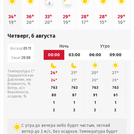
34°
36°
33°
29°
28°
28°
29°
19°
20°
20°
19°
17°
15°
16°
Четверг, 6 августа
Ночь
Утро
Восход:
05:11
00:00
03:00
06:00
09:00
1
Закат:
20:08
Температура С°
24°
21°
20°
27°
Ощущается как
Давление, мм
24°
21°
20°
29°
Влажность, %
763
763
763
763
Ветер, м/с
Вероятность
80
87
91
61
осадков, %
1
1
1
1
2
2
2
2
С утра до вечера небо будет чистым, легкий
ветер до 2 м/с, без осадков. Температура будет