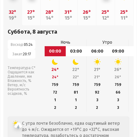
32°
27°
28°
31°
26°
25°
25°
19°
15°
14°
15°
15°
12°
11°
Суббота, 8 августа
Ночь
Утро
Восход:
05:24
00:00
03:00
06:00
09:00
1
Закат:
20:17
Температура С°
24°
22°
21°
26°
Ощущается как
Давление, мм
24°
22°
21°
26°
Влажность, %
759
759
759
759
Ветер, м/с
Вероятность
72
81
92
66
осадков, %
1
1
3
3
2
2
2
3
С утра почти безоблачно, едва ощутимый ветер
до 4 м/с. Ожидается от +19°C до +32°C, высокая
температура, позаботьтесь о достаточном