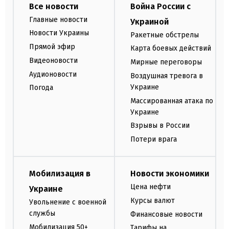
Все новости
Война России с
Главные новости
Украиной
Новости Украины
Ракетные обстрелы
Прямой эфир
Карта боевых действий
Видеоновости
Мирные переговоры
Аудионовости
Воздушная тревога в
Украине
Погода
Массированная атака по
Украине
Взрывы в России
Потери врага
Мобилизация в
Новости экономики
Цена нефти
Украине
Курсы валют
Увольнение с военной
службы
Финансовые новости
Мобилизация 50+
Тарифы на