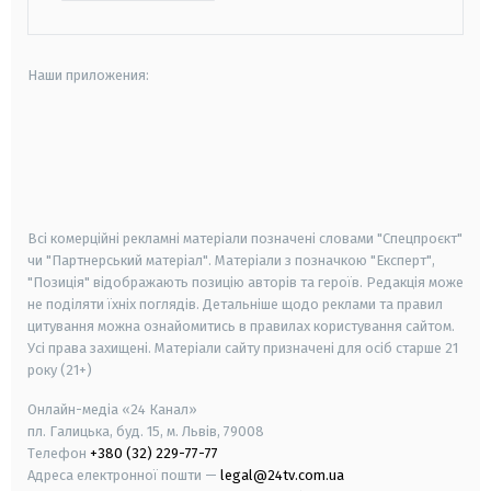
Наши приложения:
android
apple
smart tv
samsung smart tv
Всі комерційні рекламні матеріали позначені словами "Спецпроєкт"
чи "Партнерський матеріал". Матеріали з позначкою "Експерт",
"Позиція" відображають позицію авторів та героїв. Редакція може
не поділяти їхніх поглядів. Детальніше щодо реклами та правил
цитування можна ознайомитись в правилах користування сайтом.
Усі права захищені.
Матеріали сайту призначені для осіб старше
21
року (21+)
Онлайн-медіа «24 Канал»
пл. Галицька, буд. 15, м. Львів, 79008
Телефон
+380 (32) 229-77-77
Адреса електронної пошти —
legal@24tv.com.ua