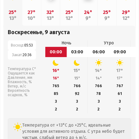
25°
27°
32°
25°
24°
25°
29°
13°
10°
13°
12°
9°
9°
12°
Воскресенье, 9 августа
Ночь
Утро
Восход:
05:53
00:00
03:00
06:00
09:00
1
Закат:
20:36
Температура С°
16°
15°
14°
17°
Ощущается как
Давление, мм
16°
15°
14°
17°
Влажность, %
765
766
766
767
Ветер, м/с
Вероятность
85
92
78
61
осадков, %
3
3
3
3
2
2
2
2
Температура от +13°C до +25°C, идеальные
условия для активного отдыха. С утра небо будет
чистым, слабый ветер до 4 м/с.