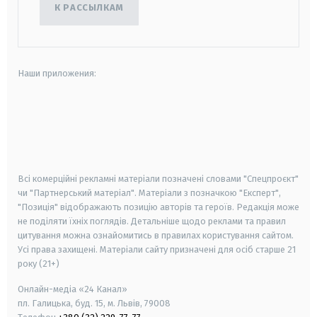
К РАССЫЛКАМ
Наши приложения:
android
apple
smart tv
samsung smart tv
Всі комерційні рекламні матеріали позначені словами "Спецпроєкт"
чи "Партнерський матеріал". Матеріали з позначкою "Експерт",
"Позиція" відображають позицію авторів та героїв. Редакція може
не поділяти їхніх поглядів. Детальніше щодо реклами та правил
цитування можна ознайомитись в правилах користування сайтом.
Усі права захищені.
Матеріали сайту призначені для осіб старше
21
року (21+)
Онлайн-медіа «24 Канал»
пл. Галицька, буд. 15, м. Львів, 79008