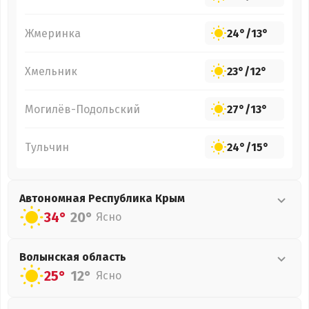
Жмеринка
24°
/
13°
Хмельник
23°
/
12°
Могилёв-Подольский
27°
/
13°
Тульчин
24°
/
15°
Автономная Республика Крым
34°
20°
Ясно
Волынская
область
25°
12°
Ясно