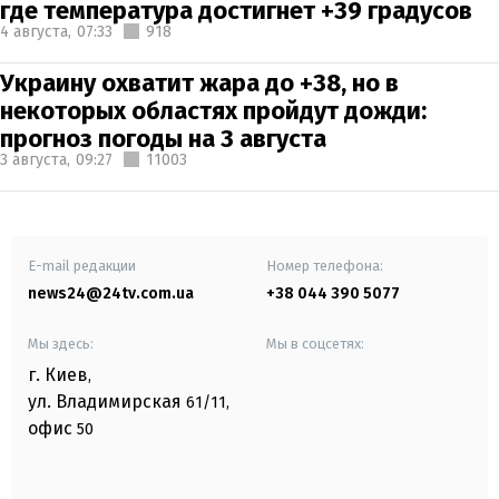
где температура достигнет +39 градусов
4 августа,
07:33
918
Украину охватит жара до +38, но в
некоторых областях пройдут дожди:
прогноз погоды на 3 августа
3 августа,
09:27
11003
E-mail редакции
Номер телефона:
news24@24tv.com.ua
+38 044 390 5077
Мы здесь:
Мы в соцсетях:
г. Киев
,
ул. Владимирская
61/11,
офис
50