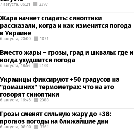
7 августа,
06:21
2397
Жара начнет спадать: синоптики
рассказали, когда и как изменится погода
в Украине
6 августа,
20:00
1071
Вместо жары – грозы, град и шквалы: где и
когда ухудшится погода
6 августа,
18:54
2133
Украинцы фиксируют +50 градусов на
"домашних" термометрах: что на это
говорят синоптики
6 августа,
16:46
2388
Грозы сменят сильную жару до +38:
прогноз погоды на ближайшие дни
6 августа,
08:00
3361