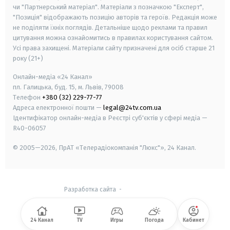
чи "Партнерський матеріал". Матеріали з позначкою "Експерт",
"Позиція" відображають позицію авторів та героїв. Редакція може
не поділяти їхніх поглядів. Детальніше щодо реклами та правил
цитування можна ознайомитись в правилах користування сайтом.
Усі права захищені.
Матеріали сайту призначені для осіб старше
21
року (21+)
Онлайн-медіа «24 Канал»
пл. Галицька, буд. 15, м. Львів, 79008
Телефон
+380 (32) 229-77-77
Адреса електронної пошти —
legal@24tv.com.ua
Ідентифікатор онлайн-медіа в Реєстрі суб'єктів у сфері медіа —
R40-06057
© 2005—2026,
ПрАТ «Телерадіокомпанія "Люкс"», 24 Канал.
Разработка сайта
-
24 Канал
TV
Игры
Погода
Кабинет