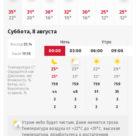
35°
31°
30°
32°
30°
25°
25°
22°
20°
16°
15°
16°
12°
12°
Суббота, 8 августа
Ночь
Утро
Восход:
05:14
00:00
03:00
06:00
09:00
1
Закат:
19:58
Температура С°
25°
23°
22°
29°
Ощущается как
Давление, мм
25°
23°
22°
29°
Влажность, %
759
759
759
759
Ветер, м/с
Вероятность
44
48
51
35
осадков, %
3
3
3
3
2
2
2
2
Утром небо будет чистым. Днем начнется гроза.
Температура воздуха от +22°C до +35°C, высокая
температура, позаботьтесь о достаточном