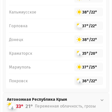
Кальмиусское
38°
/
22°
Горловка
37°
/
22°
Донецк
38°
/
22°
Краматорск
35°
/
20°
Мариуполь
37°
/
25°
Покровск
36°
/
22°
Автономная Республика Крым
33°
21°
Переменная облачность, грозы