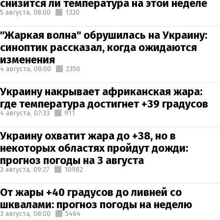
снизится ли температура на этой неделе
5 августа,
08:00
1320
"Жаркая волна" обрушилась на Украину:
синоптик рассказал, когда ожидаются
изменения
4 августа,
08:00
2350
Украину накрывает африканская жара:
где температура достигнет +39 градусов
4 августа,
07:33
911
Украину охватит жара до +38, но в
некоторых областях пройдут дожди:
прогноз погоды на 3 августа
3 августа,
09:27
10982
От жары +40 градусов до ливней со
шквалами: прогноз погоды на неделю
3 августа,
08:00
5464