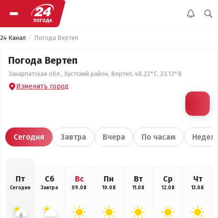
24 Канал
Погода Вертеп
Погода Вертеп
Закарпатская обл., Хустский район, Вертеп, 48.22°С, 23.13°В
Изменить город
Сегодня
Завтра
Вчера
По часам
Недел
Пт
Сб
Вс
Пн
Вт
Ср
Чт
Сегодня
Завтра
09.08
10.08
11.08
12.08
13.08