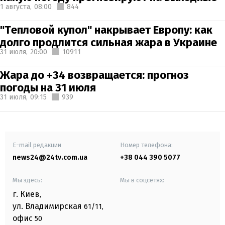
1 августа,
08:00
844
"Тепловой купол" накрывает Европу: как
долго продлится сильная жара в Украине
31 июля,
20:00
10911
Жара до +34 возвращается: прогноз
погоды на 31 июля
31 июля,
09:15
939
E-mail редакции
Номер телефона:
news24@24tv.com.ua
+38 044 390 5077
Мы здесь:
Мы в соцсетях:
г. Киев
,
ул. Владимирская
61/11,
офис
50