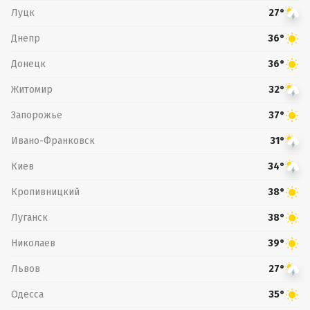
Луцк
27°
Днепр
36°
Донецк
36°
Житомир
32°
Запорожье
37°
Ивано-Франковск
31°
Киев
34°
Кропивницкий
38°
Луганск
38°
Николаев
39°
Львов
27°
Одесса
35°