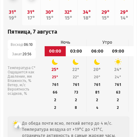
31°
31°
30°
32°
34°
29°
29°
19°
17°
15°
15°
18°
15°
14°
Пятница, 7 августа
Ночь
Утро
Восход:
06:10
00:00
03:00
06:00
09:00
1
Закат:
20:56
Температура С°
25°
22°
20°
24°
Ощущается как
Давление, мм
25°
22°
20°
24°
Влажность, %
761
761
761
761
Ветер, м/с
Вероятность
66
73
81
63
осадков, %
2
2
2
2
2
8
4
2
До обеда почти ясно, легкий ветер до 4 м/с.
Температура воздуха от +19°C до +31°C,
ограничьте активность в самые жаркие часы.