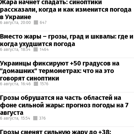
Жара начнет спадать: синоптики
рассказали, когда и как изменится погода
в Украине
6 августа,
20:00
647
Вместо жары – грозы, град и шквалы: где и
когда ухудшится погода
6 августа,
18:54
1464
Украинцы фиксируют +50 градусов на
"домашних" термометрах: что на это
говорят синоптики
6 августа,
16:46
1576
Грозы обрушатся на часть областей на
фоне сильной жары: прогноз погоды на 7
августа
6 августа,
15:54
376
Грозы сменят сильную жару до +38: