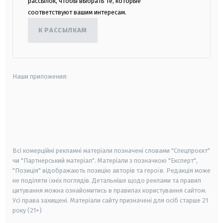
рассылок, чтобы выбрать те, которые
соответствуют вашим интересам.
К РАССЫЛКАМ
Наши приложения:
android
apple
smart tv
samsung smart tv
Всі комерційні рекламні матеріали позначені словами "Спецпроєкт"
чи "Партнерський матеріал". Матеріали з позначкою "Експерт",
"Позиція" відображають позицію авторів та героїв. Редакція може
не поділяти їхніх поглядів. Детальніше щодо реклами та правил
цитування можна ознайомитись в правилах користування сайтом.
Усі права захищені.
Матеріали сайту призначені для осіб старше
21
року (21+)