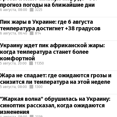
прогноз погоды на ближайшие дни
6 августа,
08:00
3225
Пик жары в Украине: где 6 августа
температура достигнет +38 градусов
6 августа,
06:40
814
Украину ждет пик африканской жары:
когда температура станет более
комфортной
5 августа,
20:00
11350
Жара не спадает: где ожидаются грозы и
снизится ли температура на этой неделе
5 августа,
08:00
1300
"Жаркая волна" обрушилась на Украину:
синоптик рассказал, когда ожидаются
изменения
4 августа,
08:00
2339