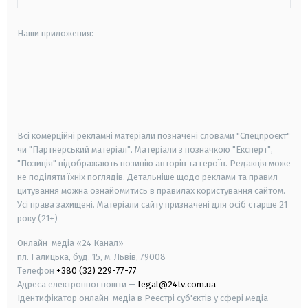
Наши приложения:
android
apple
smart tv
samsung smart tv
Всі комерційні рекламні матеріали позначені словами "Спецпроєкт"
чи "Партнерський матеріал". Матеріали з позначкою "Експерт",
"Позиція" відображають позицію авторів та героїв. Редакція може
не поділяти їхніх поглядів. Детальніше щодо реклами та правил
цитування можна ознайомитись в правилах користування сайтом.
Усі права захищені.
Матеріали сайту призначені для осіб старше
21
року (21+)
Онлайн-медіа «24 Канал»
пл. Галицька, буд. 15, м. Львів, 79008
Телефон
+380 (32) 229-77-77
Адреса електронної пошти —
legal@24tv.com.ua
Ідентифікатор онлайн-медіа в Реєстрі суб'єктів у сфері медіа —