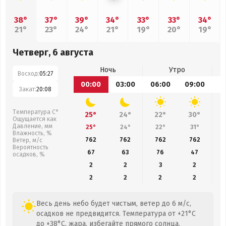
38°
37°
39°
34°
33°
33°
34°
21°
23°
24°
21°
19°
20°
19°
Четверг, 6 августа
Ночь
Утро
Восход:
05:27
00:00
03:00
06:00
09:00
1
Закат:
20:08
Температура С°
25°
24°
22°
30°
Ощущается как
Давление, мм
25°
24°
22°
31°
Влажность, %
762
762
762
762
Ветер, м/с
Вероятность
67
63
76
47
осадков, %
2
2
3
2
2
2
2
2
Весь день небо будет чистым, ветер до 6 м/с,
осадков не предвидится. Температура от +21°C
до +38°C, жара, избегайте прямого солнца.