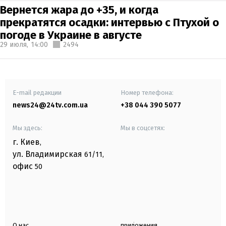
Вернется жара до +35, и когда
прекратятся осадки: интервью с Птухой о
погоде в Украине в августе
29 июля,
14:00
2494
E-mail редакции
Номер телефона:
news24@24tv.com.ua
+38 044 390 5077
Мы здесь:
Мы в соцсетях:
г. Киев
,
ул. Владимирская
61/11,
офис
50
О нас
приложения