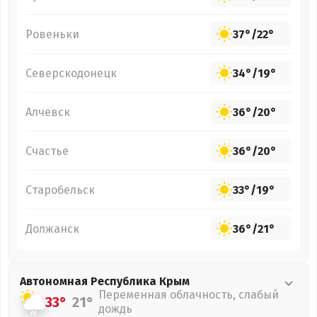
Ровеньки
37°
/
22°
Северскодонецк
34°
/
19°
Алчевск
36°
/
20°
Счастье
36°
/
20°
Старобельск
33°
/
19°
Должанск
36°
/
21°
Автономная Республика Крым
Переменная облачность, слабый
33°
21°
дождь