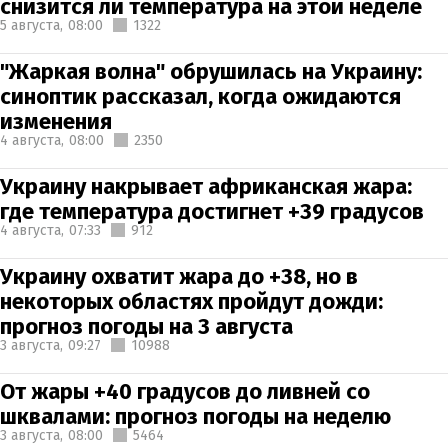
снизится ли температура на этой неделе
5 августа,
08:00
1322
"Жаркая волна" обрушилась на Украину:
синоптик рассказал, когда ожидаются
изменения
4 августа,
08:00
2350
Украину накрывает африканская жара:
где температура достигнет +39 градусов
4 августа,
07:33
912
Украину охватит жара до +38, но в
некоторых областях пройдут дожди:
прогноз погоды на 3 августа
3 августа,
09:27
10988
От жары +40 градусов до ливней со
шквалами: прогноз погоды на неделю
3 августа,
08:00
5464