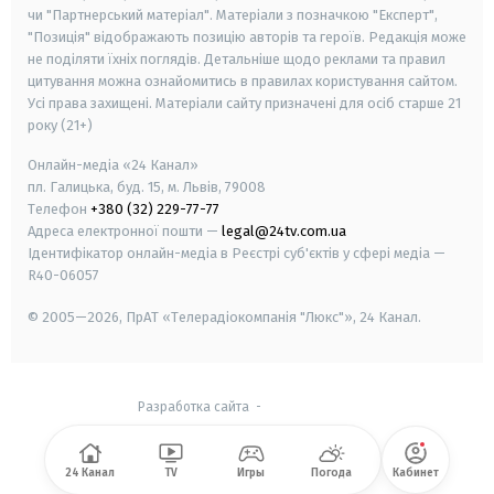
чи "Партнерський матеріал". Матеріали з позначкою "Експерт",
"Позиція" відображають позицію авторів та героїв. Редакція може
не поділяти їхніх поглядів. Детальніше щодо реклами та правил
цитування можна ознайомитись в правилах користування сайтом.
Усі права захищені.
Матеріали сайту призначені для осіб старше
21
року (21+)
Онлайн-медіа «24 Канал»
пл. Галицька, буд. 15, м. Львів, 79008
Телефон
+380 (32) 229-77-77
Адреса електронної пошти —
legal@24tv.com.ua
Ідентифікатор онлайн-медіа в Реєстрі суб'єктів у сфері медіа —
R40-06057
© 2005—2026,
ПрАТ «Телерадіокомпанія "Люкс"», 24 Канал.
Разработка сайта
-
24 Канал
TV
Игры
Погода
Кабинет