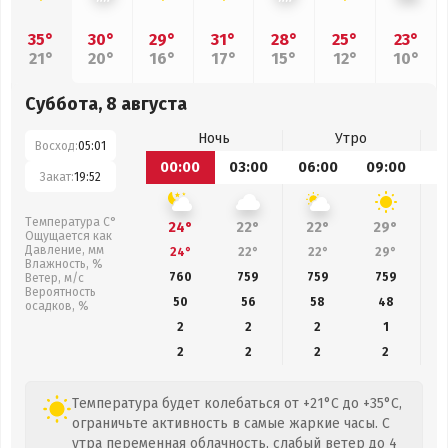
35°
30°
29°
31°
28°
25°
23°
21°
20°
16°
17°
15°
12°
10°
Суббота, 8 августа
Ночь
Утро
Восход:
05:01
00:00
03:00
06:00
09:00
1
Закат:
19:52
Температура С°
24°
22°
22°
29°
Ощущается как
Давление, мм
24°
22°
22°
29°
Влажность, %
760
759
759
759
Ветер, м/с
Вероятность
50
56
58
48
осадков, %
2
2
2
1
2
2
2
2
Температура будет колебаться от +21°C до +35°C,
ограничьте активность в самые жаркие часы. С
утра переменная облачность, слабый ветер до 4