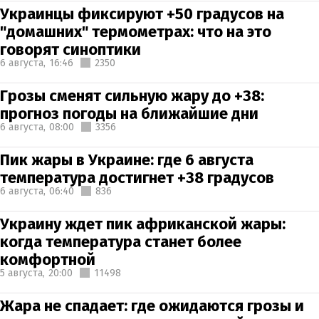
Украинцы фиксируют +50 градусов на
"домашних" термометрах: что на это
говорят синоптики
6 августа,
16:46
2350
Грозы сменят сильную жару до +38:
прогноз погоды на ближайшие дни
6 августа,
08:00
3356
Пик жары в Украине: где 6 августа
температура достигнет +38 градусов
6 августа,
06:40
836
Украину ждет пик африканской жары:
когда температура станет более
комфортной
5 августа,
20:00
11498
Жара не спадает: где ожидаются грозы и