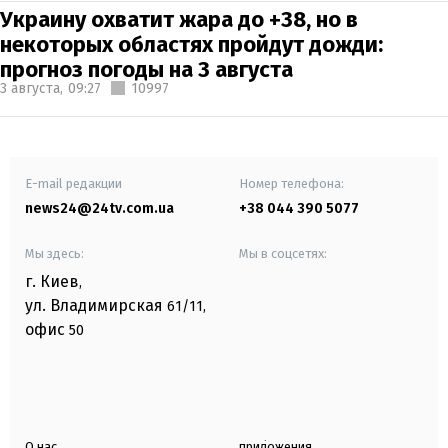
Украину охватит жара до +38, но в
некоторых областях пройдут дожди:
прогноз погоды на 3 августа
3 августа,
09:27
10997
E-mail редакции
Номер телефона:
news24@24tv.com.ua
+38 044 390 5077
Мы здесь:
Мы в соцсетях:
г. Киев
,
ул. Владимирская
61/11,
офис
50
О нас
приложения