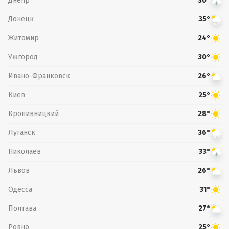
Днепр
30°
Донецк
35°
Житомир
24°
Ужгород
30°
Ивано-Франковск
26°
Киев
25°
Кропивницкий
28°
Луганск
36°
Николаев
33°
Львов
26°
Одесса
31°
Полтава
27°
Ровно
25°