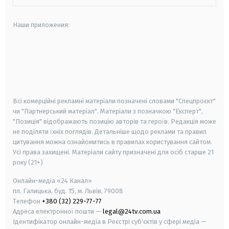
Наши приложения:
android
apple
smart tv
samsung smart tv
Всі комерційні рекламні матеріали позначені словами "Спецпроєкт"
чи "Партнерський матеріал". Матеріали з позначкою "Експерт",
"Позиція" відображають позицію авторів та героїв. Редакція може
не поділяти їхніх поглядів. Детальніше щодо реклами та правил
цитування можна ознайомитись в правилах користування сайтом.
Усі права захищені.
Матеріали сайту призначені для осіб старше
21
року (21+)
Онлайн-медіа «24 Канал»
пл. Галицька, буд. 15, м. Львів, 79008
Телефон
+380 (32) 229-77-77
Адреса електронної пошти —
legal@24tv.com.ua
Ідентифікатор онлайн-медіа в Реєстрі суб'єктів у сфері медіа —