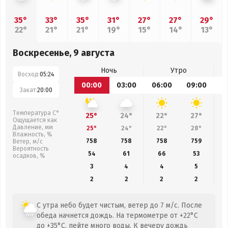
35°
33°
35°
31°
27°
27°
29°
22°
21°
21°
19°
15°
14°
13°
Воскресенье, 9 августа
Ночь
Утро
Восход:
05:24
00:00
03:00
06:00
09:00
1
Закат:
20:00
Температура С°
25°
24°
22°
27°
Ощущается как
Давление, мм
25°
24°
22°
28°
Влажность, %
758
758
758
759
Ветер, м/с
Вероятность
54
61
66
53
осадков, %
3
4
4
5
2
2
2
2
С утра небо будет чистым, ветер до 7 м/с. После
обеда начнется дождь. На термометре от +22°C
до +35°C, пейте много воды. К вечеру дождь