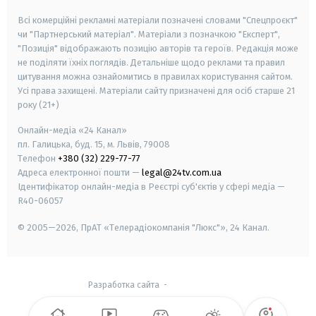
Всі комерційні рекламні матеріали позначені словами "Спецпроєкт"
чи "Партнерський матеріал". Матеріали з позначкою "Експерт",
"Позиція" відображають позицію авторів та героїв. Редакція може
не поділяти їхніх поглядів. Детальніше щодо реклами та правил
цитування можна ознайомитись в правилах користування сайтом.
Усі права захищені.
Матеріали сайту призначені для осіб старше
21
року (21+)
Онлайн-медіа «24 Канал»
пл. Галицька, буд. 15, м. Львів, 79008
Телефон
+380 (32) 229-77-77
Адреса електронної пошти —
legal@24tv.com.ua
Ідентифікатор онлайн-медіа в Реєстрі суб'єктів у сфері медіа —
R40-06057
© 2005—2026,
ПрАТ «Телерадіокомпанія "Люкс"», 24 Канал.
Разработка сайта
-