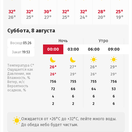
32°
32°
30°
32°
32°
28°
25°
26°
25°
27°
25°
24°
20°
19°
Суббота, 8 августа
Ночь
Утро
Восход:
05:26
00:00
03:00
06:00
09:00
1
Закат:
19:53
Температура С°
26°
27°
26°
29°
Ощущается как
Давление, мм
26°
29°
26°
29°
Влажность, %
756
755
755
756
Ветер, м/с
Вероятность
72
66
64
53
осадков, %
4
6
6
6
2
2
2
6
Ожидается от +26°C до +32°C, пейте много воды.
До обеда небо будет чистым.