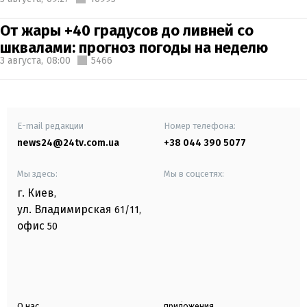
От жары +40 градусов до ливней со
шквалами: прогноз погоды на неделю
3 августа,
08:00
5466
E-mail редакции
Номер телефона:
news24@24tv.com.ua
+38 044 390 5077
Мы здесь:
Мы в соцсетях:
г. Киев
,
ул. Владимирская
61/11,
офис
50
О нас
приложения