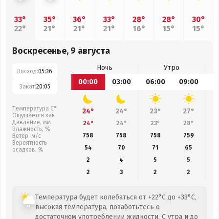
33°
35°
36°
33°
28°
28°
30°
22°
21°
21°
21°
16°
15°
15°
Воскресенье, 9 августа
Ночь
Утро
Восход:
05:36
00:00
03:00
06:00
09:00
1
Закат:
20:05
Температура С°
24°
24°
23°
27°
Ощущается как
Давление, мм
24°
24°
23°
28°
Влажность, %
758
758
758
759
Ветер, м/с
Вероятность
54
70
71
65
осадков, %
2
4
5
5
2
3
2
2
Температура будет колебаться от +22°C до +33°C,
высокая температура, позаботьтесь о
достаточном употреблении жидкости. С утра и до