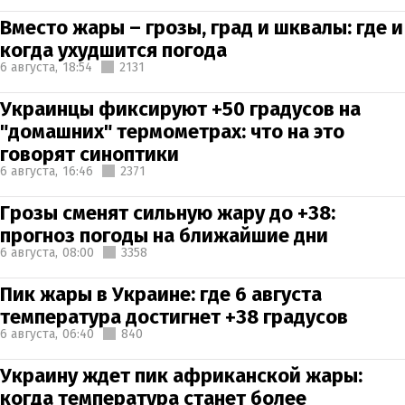
Вместо жары – грозы, град и шквалы: где и
когда ухудшится погода
6 августа,
18:54
2131
Украинцы фиксируют +50 градусов на
"домашних" термометрах: что на это
говорят синоптики
6 августа,
16:46
2371
Грозы сменят сильную жару до +38:
прогноз погоды на ближайшие дни
6 августа,
08:00
3358
Пик жары в Украине: где 6 августа
температура достигнет +38 градусов
6 августа,
06:40
840
Украину ждет пик африканской жары:
когда температура станет более