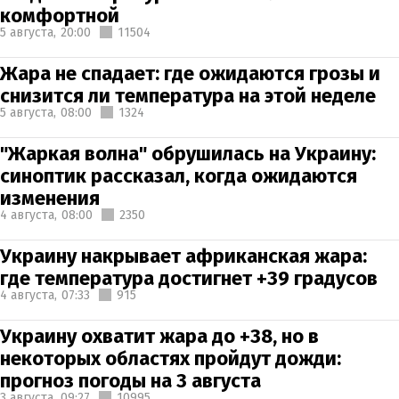
комфортной
5 августа,
20:00
11504
Жара не спадает: где ожидаются грозы и
снизится ли температура на этой неделе
5 августа,
08:00
1324
"Жаркая волна" обрушилась на Украину:
синоптик рассказал, когда ожидаются
изменения
4 августа,
08:00
2350
Украину накрывает африканская жара:
где температура достигнет +39 градусов
4 августа,
07:33
915
Украину охватит жара до +38, но в
некоторых областях пройдут дожди:
прогноз погоды на 3 августа
3 августа,
09:27
10995