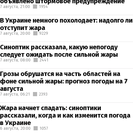
объявлено штормовое предупреждение
7 августа,
21:00
1954
В Украине немного похолодает: надолго ли
отступит жара
7 августа,
20:00
9229
Синоптик рассказала, какую непогоду
следует ожидать после сильной жары
7 августа,
08:00
2441
Грозы обрушатся на часть областей на
фоне сильной жары: прогноз погоды на 7
августа
7 августа,
06:21
2393
Жара начнет спадать: синоптики
рассказали, когда и как изменится погода
в Украине
6 августа,
20:00
1057