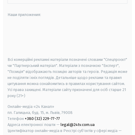
Наши приложения:
android
apple
smart tv
samsung smart tv
Всі комерційні рекламні матеріали позначені словами "Спецпроєкт"
чи "Партнерський матеріал". Матеріали з позначкою "Експерт",
"Позиція" відображають позицію авторів та героїв. Редакція може
не поділяти їхніх поглядів. Детальніше щодо реклами та правил
цитування можна ознайомитись в правилах користування сайтом.
Усі права захищені.
Матеріали сайту призначені для осіб старше
21
року (21+)
Онлайн-медіа «24 Канал»
пл. Галицька, буд. 15, м. Львів, 79008
Телефон
+380 (32) 229-77-77
Адреса електронної пошти —
legal@24tv.com.ua
Ідентифікатор онлайн-медіа в Реєстрі суб'єктів у сфері медіа —