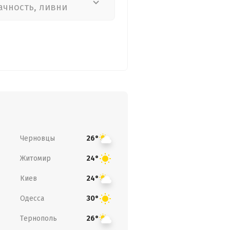
ачность, ливни
Черновцы
26°
Житомир
24°
Киев
24°
Одесса
30°
Тернополь
26°