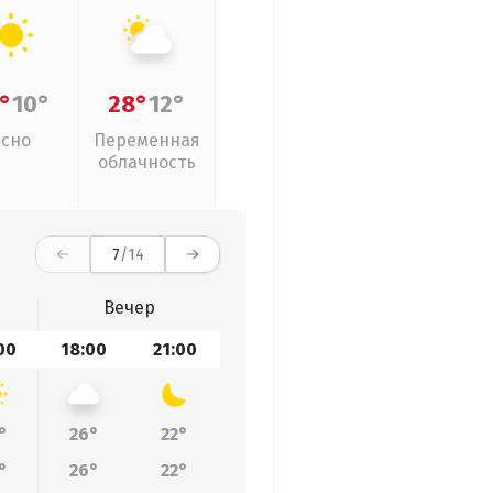
°
10°
28°
12°
Ясно
Переменная
облачность
7
/14
Вечер
00
18:00
21:00
°
26°
22°
°
26°
22°