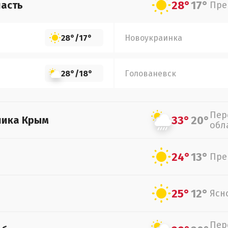
28°
17°
асть
Пре
28°
/
17°
Новоукраинка
28°
/
18°
Голованевск
Пер
33°
20°
лика Крым
обл
24°
13°
Пре
25°
12°
Ясн
Пер