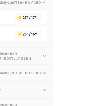
имущественно ясно
27°
/
17°
25°
/
16°
еменная
ачность, ливни
имущественно ясно
о
еменная