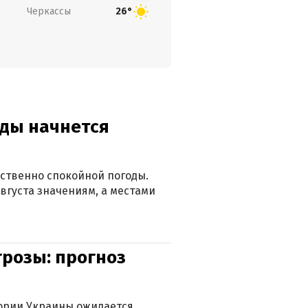
Черкассы
26°
оды начнется
ственно спокойной погоды.
вгуста значениям, а местами
грозы: прогноз
тории Украины ожидается