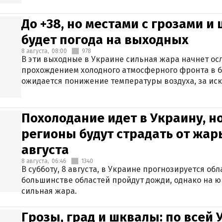
До +38, но местами с грозами и
будет погода на выходных
8 августа,
08:00
978
В эти выходные в Украине сильная жара начнет осл
прохождением холодного атмосферного фронта в 
ожидается понижение температуры воздуха, за ис
Крыма.
Похолодание идет в Украину, н
регионы будут страдать от жары
августа
8 августа,
06:46
1340
В субботу, 8 августа, в Украине прогнозируется об
большинстве областей пройдут дожди, однако на ю
сильная жара.
Грозы, град и шквалы: по всей