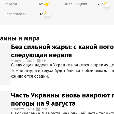
Херсон
Хмельницкий
32°
23°
Севастополь
34°
раины и мира
Без сильной жары: с какой пог
следующая неделя
9 августа,
08:00
434
Следующая неделя в Украине начнется с преимуще
Температура воздуха будет близка к обычным для а
ожидаются осадки.
Часть Украины вновь накроют 
погоды на 9 августа
9 августа,
06:33
2195
В воскресенье, 9 августа, на большей части терри