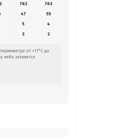
2
762
763
6
47
55
5
4
3
2
 термометре от +17°C до
ру небо затянется