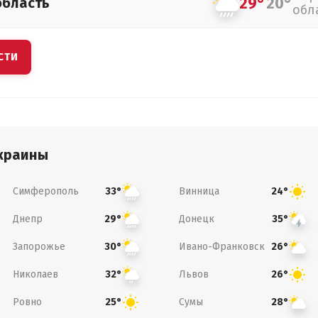
29°
20°
область
обл
СТИ
краины
Симферополь
Винница
33°
24°
Днепр
Донецк
29°
35°
Запорожье
Ивано-Франковск
30°
26°
Николаев
Львов
32°
26°
Ровно
Сумы
25°
28°