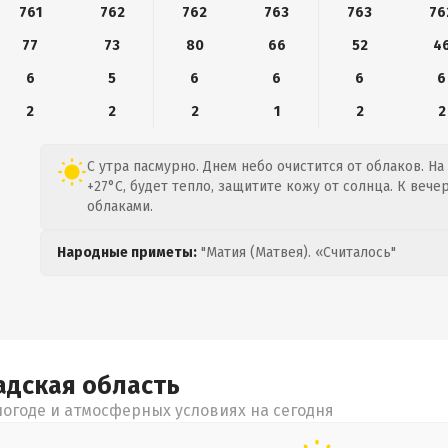
761
762
762
763
763
76
77
73
80
66
52
4
6
5
6
6
6
6
2
2
2
1
2
2
С утра пасмурно. Днем небо очистится от облаков. На
+27°C, будет тепло, защитите кожу от солнца. К вече
облаками.
Народные приметы:
"Матия (Матвея). «Считалось"
адская
область
огоде и атмосферных условиях на сегодня