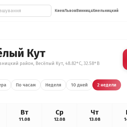
Киев
Львов
Винница
Хмельницкий
ёлый Кут
ницкий район, Весёлый Кут, 48.82°С, 32.58°В
ера
По часам
Неделя
10 дней
2 недели
Вт
Ср
Чт
11.08
12.08
13.08
1