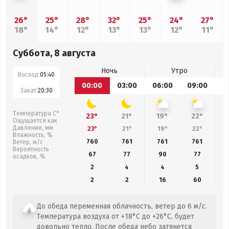
26°
25°
28°
32°
25°
24°
27°
18°
14°
12°
13°
13°
12°
11°
Суббота, 8 августа
Ночь
Утро
Восход:
05:40
00:00
03:00
06:00
09:00
1
Закат:
20:30
Температура С°
23°
21°
19°
22°
Ощущается как
Давление, мм
23°
21°
19°
22°
Влажность, %
760
761
761
761
Ветер, м/с
Вероятность
67
77
90
77
осадков, %
2
4
4
5
2
2
16
60
До обеда переменная облачность, ветер до 6 м/с.
Температура воздуха от +18°C до +26°C, будет
довольно тепло. После обеда небо затянется