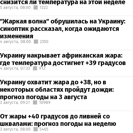
снизится ли температура на этой неделе
5 августа,
08:00
1322
"Жаркая волна" обрушилась на Украину:
синоптик рассказал, когда ожидаются
изменения
4 августа,
08:00
2350
Украину накрывает африканская жара:
где температура достигнет +39 градусов
4 августа,
07:33
912
Украину охватит жара до +38, но в
некоторых областях пройдут дожди:
прогноз погоды на 3 августа
3 августа,
09:27
10989
От жары +40 градусов до ливней со
шквалами: прогноз погоды на неделю
3 августа,
08:00
5465