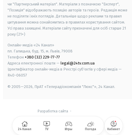
чи "Партнерський матеріал". Матеріали з позначкою "Експерт",
"Позиція" відображають позицію авторів та героїв. Редакція може
не поділяти їхніх поглядів. Детальніше щодо реклами та правил
цитування можна ознайомитись в правилах користування сайтом.
Усі права захищені.
Матеріали сайту призначені для осіб старше
21
року (21+)
Онлайн-медіа «24 Канал»
пл. Галицька, буд. 15, м. Львів, 79008
Телефон
+380 (32) 229-77-77
Адреса електронної пошти —
legal@24tv.com.ua
Ідентифікатор онлайн-медіа в Реєстрі суб'єктів у сфері медіа —
R40-06057
© 2005—2026,
ПрАТ «Телерадіокомпанія "Люкс"», 24 Канал.
Разработка сайта
-
24 Канал
TV
Игры
Погода
Кабинет