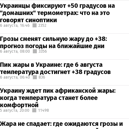
Украинцы фиксируют +50 градусов на
"домашних" термометрах: что на это
говорят синоптики
6 августа,
16:46
2352
Грозы сменят сильную жару до +38:
прогноз погоды на ближайшие дни
6 августа,
08:00
3356
Пик жары в Украине: где 6 августа
температура достигнет +38 градусов
6 августа,
06:40
836
Украину ждет пик африканской жары:
когда температура станет более
комфортной
5 августа,
20:00
11498
Жара не спадает: где ожидаются грозы и