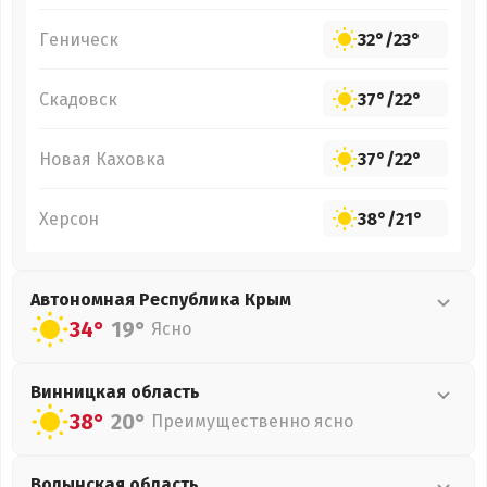
Геническ
32°
/
23°
Скадовск
37°
/
22°
Новая Каховка
37°
/
22°
Херсон
38°
/
21°
Автономная Республика Крым
34°
19°
Ясно
Винницкая
область
38°
20°
Преимущественно ясно
Волынская
область