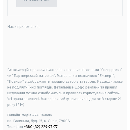
Наши приложения:
android
apple
smart tv
samsung smart tv
Всі комерційні рекламні матеріали позначені словами "Спецпроєкт"
чи "Партнерський матеріал". Матеріали з позначкою "Експерт",
"Позиція" відображають позицію авторів та героїв. Редакція може
не поділяти їхніх поглядів. Детальніше щодо реклами та правил
цитування можна ознайомитись в правилах користування сайтом.
Усі права захищені.
Матеріали сайту призначені для осіб старше
21
року (21+)
Онлайн-медіа «24 Канал»
пл. Галицька, буд. 15, м. Львів, 79008
Телефон
+380 (32) 229-77-77