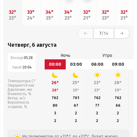
32°
33°
34°
34°
32°
32°
32°
23°
24°
25°
23°
21°
23°
21°
7
/14
Четверг, 6 августа
Ночь
Утро
Восход:
05:28
00:00
03:00
06:00
09:00
1
Закат:
20:04
Температура С°
26°
25°
23°
28°
Ощущается как
Давление, мм
26°
25°
23°
29°
Влажность, %
762
761
762
762
Ветер, м/с
Вероятность
80
67
77
66
осадков, %
3
2
2
2
2
2
2
2
На термометре от +23°C до +32°C, будет жарко,