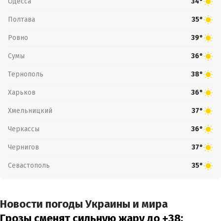
Одесса
34°
Полтава
35°
Ровно
39°
Сумы
36°
Тернополь
38°
Харьков
36°
Хмельницкий
37°
Черкассы
36°
Чернигов
37°
Севастополь
35°
Новости погоды Украины и мира
Грозы сменят сильную жару до +38: