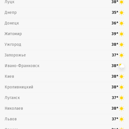
Луцк
38°
Днепр
35°
Донецк
36°
Житомир
39°
Ужгород
38°
Запорожье
37°
Ивано-Франковск
38°
Киев
38°
Кропивницкий
38°
Луганск
37°
Николаев
38°
Львов
37°