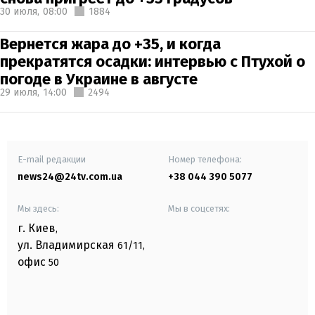
30 июля,
08:00
1884
Вернется жара до +35, и когда
прекратятся осадки: интервью с Птухой о
погоде в Украине в августе
29 июля,
14:00
2494
E-mail редакции
Номер телефона:
news24@24tv.com.ua
+38 044 390 5077
Мы здесь:
Мы в соцсетях:
г. Киев
,
ул. Владимирская
61/11,
офис
50