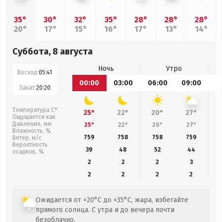
35°
30°
32°
35°
28°
28°
28°
20°
17°
15°
16°
17°
13°
14°
Суббота, 8 августа
Ночь
Утро
Восход:
05:41
00:00
03:00
06:00
09:00
1
Закат:
20:20
Температура С°
25°
22°
20°
27°
Ощущается как
Давление, мм
25°
22°
20°
27°
Влажность, %
759
758
758
759
Ветер, м/с
Вероятность
39
48
52
44
осадков, %
2
2
2
3
2
2
2
2
Ожидается от +20°C до +35°C, жара, избегайте
прямого солнца. С утра и до вечера почти
безоблачно.