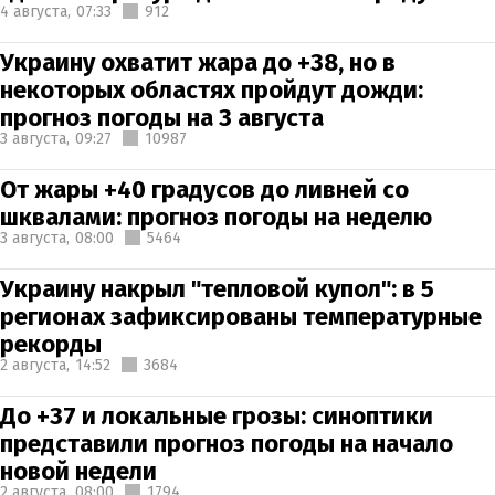
4 августа,
07:33
912
Украину охватит жара до +38, но в
некоторых областях пройдут дожди:
прогноз погоды на 3 августа
3 августа,
09:27
10987
От жары +40 градусов до ливней со
шквалами: прогноз погоды на неделю
3 августа,
08:00
5464
Украину накрыл "тепловой купол": в 5
регионах зафиксированы температурные
рекорды
2 августа,
14:52
3684
До +37 и локальные грозы: синоптики
представили прогноз погоды на начало
новой недели
2 августа,
08:00
1794