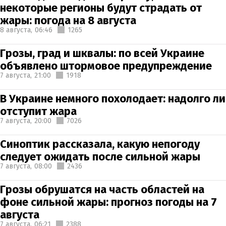
некоторые регионы будут страдать от
жары: погода на 8 августа
8 августа,
06:46
1265
Грозы, град и шквалы: по всей Украине
объявлено штормовое предупреждение
7 августа,
21:00
1918
В Украине немного похолодает: надолго ли
отступит жара
7 августа,
20:00
7026
Синоптик рассказала, какую непогоду
следует ожидать после сильной жары
7 августа,
08:00
2436
Грозы обрушатся на часть областей на
фоне сильной жары: прогноз погоды на 7
августа
7 августа,
06:21
2388