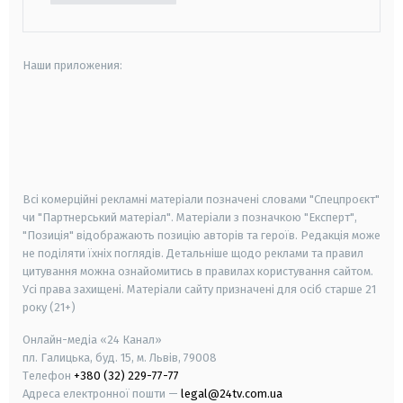
Наши приложения:
android
apple
smart tv
samsung smart tv
Всі комерційні рекламні матеріали позначені словами "Спецпроєкт"
чи "Партнерський матеріал". Матеріали з позначкою "Експерт",
"Позиція" відображають позицію авторів та героїв. Редакція може
не поділяти їхніх поглядів. Детальніше щодо реклами та правил
цитування можна ознайомитись в правилах користування сайтом.
Усі права захищені.
Матеріали сайту призначені для осіб старше
21
року (21+)
Онлайн-медіа «24 Канал»
пл. Галицька, буд. 15, м. Львів, 79008
Телефон
+380 (32) 229-77-77
Адреса електронної пошти —
legal@24tv.com.ua