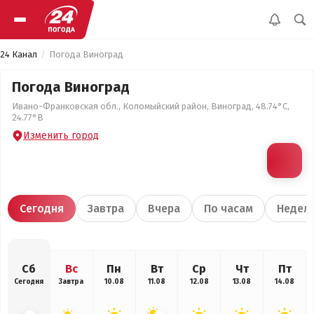
24 Канал
Погода Виноград
Погода Виноград
Ивано-Франковская обл., Коломыйский район, Виноград, 48.74°С,
24.77°В
Изменить город
Сегодня
Завтра
Вчера
По часам
Недел
Сб
Вс
Пн
Вт
Ср
Чт
Пт
Сегодня
Завтра
10.08
11.08
12.08
13.08
14.08