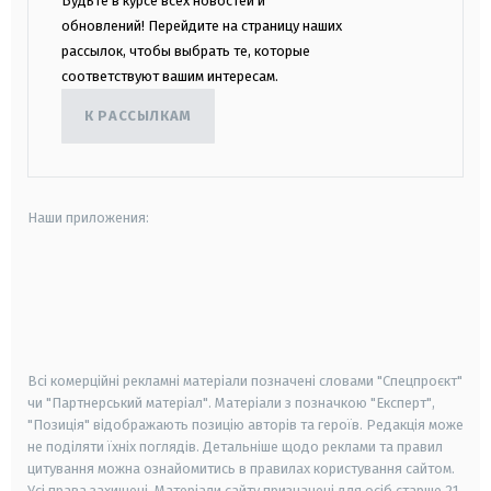
Будьте в курсе всех новостей и
обновлений! Перейдите на страницу наших
рассылок, чтобы выбрать те, которые
соответствуют вашим интересам.
К РАССЫЛКАМ
Наши приложения:
android
apple
smart tv
samsung smart tv
Всі комерційні рекламні матеріали позначені словами "Спецпроєкт"
чи "Партнерський матеріал". Матеріали з позначкою "Експерт",
"Позиція" відображають позицію авторів та героїв. Редакція може
не поділяти їхніх поглядів. Детальніше щодо реклами та правил
цитування можна ознайомитись в правилах користування сайтом.
Усі права захищені.
Матеріали сайту призначені для осіб старше
21