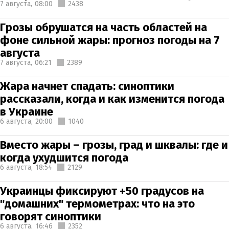
7 августа,
08:00
2438
Грозы обрушатся на часть областей на
фоне сильной жары: прогноз погоды на 7
августа
7 августа,
06:21
2389
Жара начнет спадать: синоптики
рассказали, когда и как изменится погода
в Украине
6 августа,
20:00
1040
Вместо жары – грозы, град и шквалы: где и
когда ухудшится погода
6 августа,
18:54
2129
Украинцы фиксируют +50 градусов на
"домашних" термометрах: что на это
говорят синоптики
6 августа,
16:46
2352