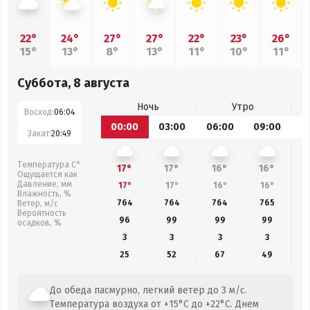
22°
24°
27°
27°
22°
23°
26°
15°
13°
8°
13°
11°
10°
11°
Суббота, 8 августа
Ночь
Утро
Восход:
06:04
00:00
03:00
06:00
09:00
1
Закат:
20:49
Температура С°
17°
17°
16°
16°
Ощущается как
Давление, мм
17°
17°
16°
16°
Влажность, %
764
764
764
765
Ветер, м/с
Вероятность
96
99
99
99
осадков, %
3
3
3
3
25
52
67
49
До обеда пасмурно, легкий ветер до 3 м/с.
Температура воздуха от +15°C до +22°C. Днем