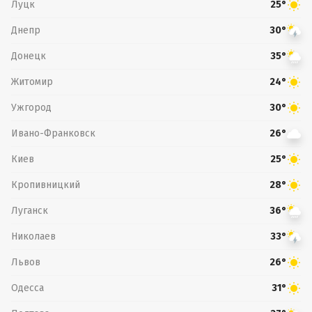
Луцк
25°
Днепр
30°
Донецк
35°
Житомир
24°
Ужгород
30°
Ивано-Франковск
26°
Киев
25°
Кропивницкий
28°
Луганск
36°
Николаев
33°
Львов
26°
Одесса
31°