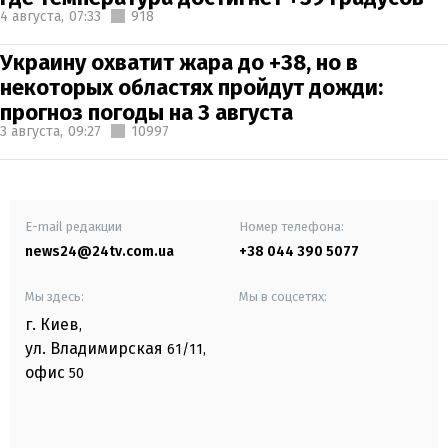
4 августа,
07:33
918
Украину охватит жара до +38, но в
некоторых областях пройдут дожди:
прогноз погоды на 3 августа
3 августа,
09:27
10997
E-mail редакции
Номер телефона:
news24@24tv.com.ua
+38 044 390 5077
Мы здесь:
Мы в соцсетях:
г. Киев
,
ул. Владимирская
61/11,
офис
50