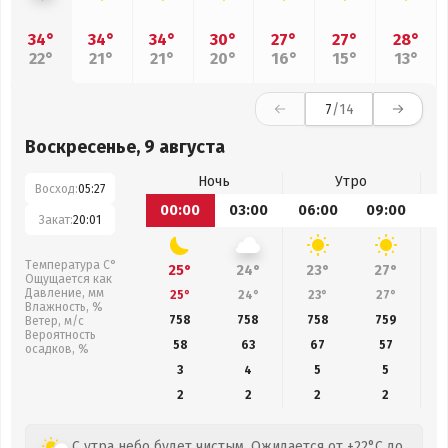
34°
34°
34°
30°
27°
27°
28°
22°
21°
21°
20°
16°
15°
13°
7
/14
Воскресенье, 9 августа
Ночь
Утро
Восход:
05:27
00:00
03:00
06:00
09:00
1
Закат:
20:01
Температура С°
25°
24°
23°
27°
Ощущается как
Давление, мм
25°
24°
23°
27°
Влажность, %
758
758
758
759
Ветер, м/с
Вероятность
58
63
67
57
осадков, %
3
4
5
5
2
2
2
2
С утра небо будет чистым. Ожидается от +22°C до