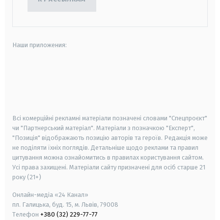
Наши приложения:
android
apple
smart tv
samsung smart tv
Всі комерційні рекламні матеріали позначені словами "Спецпроєкт"
чи "Партнерський матеріал". Матеріали з позначкою "Експерт",
"Позиція" відображають позицію авторів та героїв. Редакція може
не поділяти їхніх поглядів. Детальніше щодо реклами та правил
цитування можна ознайомитись в правилах користування сайтом.
Усі права захищені.
Матеріали сайту призначені для осіб старше
21
року (21+)
Онлайн-медіа «24 Канал»
пл. Галицька, буд. 15, м. Львів, 79008
Телефон
+380 (32) 229-77-77