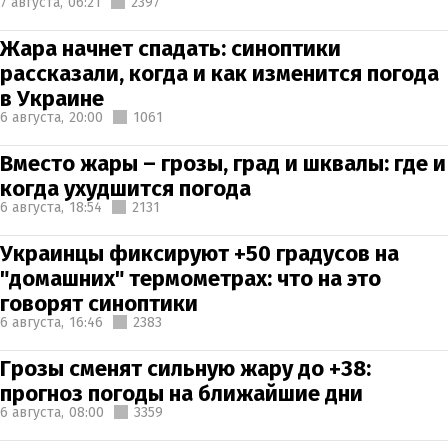
7 августа,
06:21
2397
Жара начнет спадать: синоптики
рассказали, когда и как изменится погода
в Украине
6 августа,
20:00
1061
Вместо жары – грозы, град и шквалы: где и
когда ухудшится погода
6 августа,
18:54
2131
Украинцы фиксируют +50 градусов на
"домашних" термометрах: что на это
говорят синоптики
6 августа,
16:46
2383
Грозы сменят сильную жару до +38:
прогноз погоды на ближайшие дни
6 августа,
08:00
3359