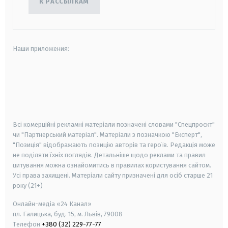
К РАССЫЛКАМ
Наши приложения:
android
apple
smart tv
samsung smart tv
Всі комерційні рекламні матеріали позначені словами "Спецпроєкт"
чи "Партнерський матеріал". Матеріали з позначкою "Експерт",
"Позиція" відображають позицію авторів та героїв. Редакція може
не поділяти їхніх поглядів. Детальніше щодо реклами та правил
цитування можна ознайомитись в правилах користування сайтом.
Усі права захищені.
Матеріали сайту призначені для осіб старше
21
року (21+)
Онлайн-медіа «24 Канал»
пл. Галицька, буд. 15, м. Львів, 79008
Телефон
+380 (32) 229-77-77