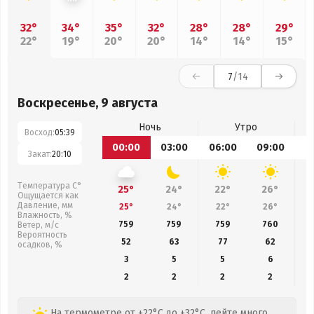
32°
34°
35°
32°
28°
28°
29°
22°
19°
20°
20°
14°
14°
15°
7
/14
Воскресенье, 9 августа
Ночь
Утро
Восход:
05:39
00:00
03:00
06:00
09:00
1
Закат:
20:10
Температура С°
25°
24°
22°
26°
Ощущается как
Давление, мм
25°
24°
22°
26°
Влажность, %
759
759
759
760
Ветер, м/с
Вероятность
52
63
77
62
осадков, %
3
5
5
6
2
2
2
2
На термометре от +22°C до +32°C, пейте много