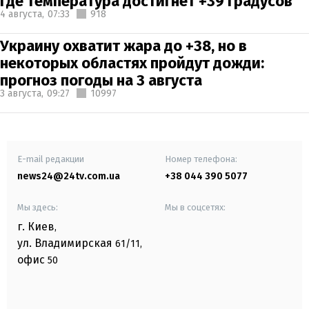
где температура достигнет +39 градусов
4 августа,
07:33
918
Украину охватит жара до +38, но в
некоторых областях пройдут дожди:
прогноз погоды на 3 августа
3 августа,
09:27
10997
E-mail редакции
Номер телефона:
news24@24tv.com.ua
+38 044 390 5077
Мы здесь:
Мы в соцсетях:
г. Киев
,
ул. Владимирская
61/11,
офис
50