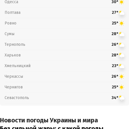
Одесса
30°
Полтава
27°
Ровно
25°
Сумы
28°
Тернополь
26°
Харьков
28°
Хмельницкий
23°
Черкассы
26°
Чернигов
25°
Севастополь
34°
Новости погоды Украины и мира
Без сильной жары: с какой погоды