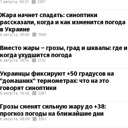
7 августа,
06:21
2397
Жара начнет спадать: синоптики
рассказали, когда и как изменится погода
в Украине
6 августа,
20:00
1065
Вместо жары – грозы, град и шквалы: где и
когда ухудшится погода
6 августа,
18:54
2132
Украинцы фиксируют +50 градусов на
"домашних" термометрах: что на это
говорят синоптики
6 августа,
16:46
2387
Грозы сменят сильную жару до +38:
прогноз погоды на ближайшие дни
6 августа,
08:00
3361