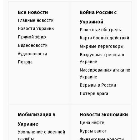
Все новости
Война России с
Главные новости
Украиной
Новости Украины
Ракетные обстрелы
Прямой эфир
Карта боевых действий
Видеоновости
Мирные переговоры
Аудионовости
Воздушная тревога в
Украине
Погода
Массированная атака по
Украине
Взрывы в России
Потери врага
Мобилизация в
Новости экономики
Цена нефти
Украине
Курсы валют
Увольнение с военной
службы
Финансовые новости