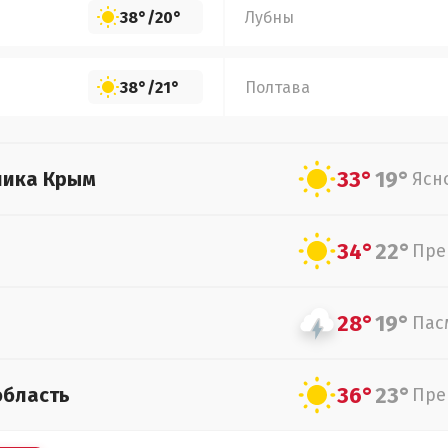
38°
/
20°
Лубны
38°
/
21°
Полтава
33°
19°
лика Крым
Ясн
34°
22°
Пре
28°
19°
Пас
36°
23°
область
Пре