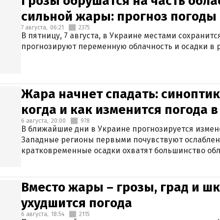
Грозы обрушатся на часть обла
сильной жары: прогноз погоды 
7 августа,
06:21
2375
В пятницу, 7 августа, в Украине местами сохранит
прогнозируют переменную облачность и осадки в р
Жара начнет спадать: синоптик
когда и как изменится погода 
6 августа,
20:00
978
В ближайшие дни в Украине прогнозируется измен
Западные регионы первыми почувствуют ослаблен
кратковременные осадки охватят большинство обл
Вместо жары – грозы, град и шк
ухудшится погода
6 августа,
18:54
2115