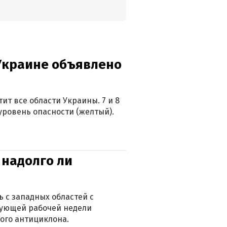
 Украине объявлено
ит все области Украины. 7 и 8
 уровень опасности (желтый).
 надолго ли
 с западных областей с
дующей рабочей недели
ого антициклона.