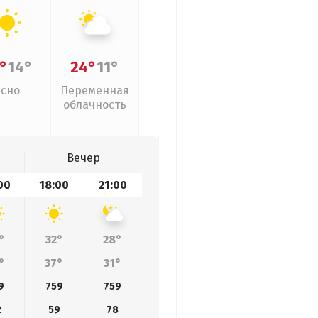
°
14°
24°
11°
Ясно
Переменная
облачность
Вечер
00
18:00
21:00
°
32°
28°
°
37°
31°
9
759
759
2
59
78