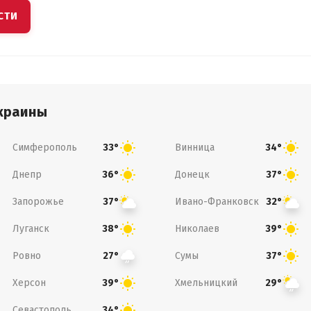
СТИ
краины
Симферополь
Винница
33°
34°
Днепр
Донецк
36°
37°
Запорожье
Ивано-Франковск
37°
32°
Луганск
Николаев
38°
39°
Ровно
Сумы
27°
37°
Херсон
Хмельницкий
39°
29°
Севастополь
34°