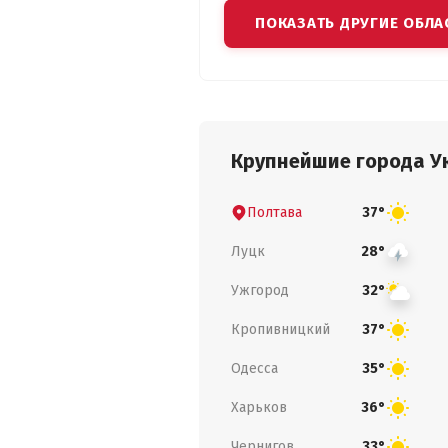
ПОКАЗАТЬ ДРУГИЕ ОБЛА
Крупнейшие города У
Полтава
37°
Луцк
28°
Ужгород
32°
Кропивницкий
37°
Одесса
35°
Харьков
36°
Чернигов
33°