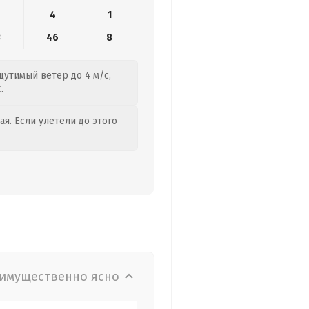
4
1
3
46
8
щутимый ветер до 4 м/с,
.
я. Если улетели до этого
имущественно ясно