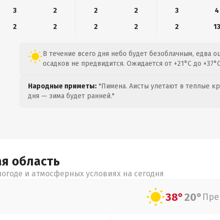
3
2
2
2
3
4
2
2
2
2
2
1
В течение всего дня небо будет безоблачным, едва о
осадков не предвидится. Ожидается от +21°C до +37°C
Народные приметы:
"Пимена. Аисты улетают в теплые кра
дня — зима будет ранней."
ая
область
огоде и атмосферных условиях на сегодня
38°
20°
Пре