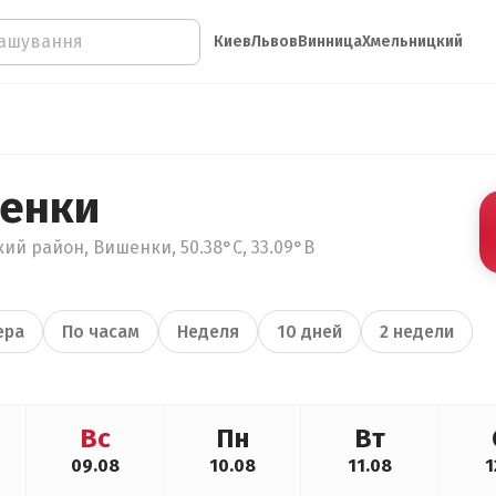
Киев
Львов
Винница
Хмельницкий
шенки
ий район, Вишенки, 50.38°С, 33.09°В
ера
По часам
Неделя
10 дней
2 недели
Вс
Пн
Вт
09.08
10.08
11.08
1