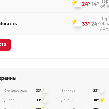
Пер
24°
14°
обл
Пер
33°
24°
область
обл
дож
СТИ
краины
Симферополь
Винница
33°
23°
Днепр
Донецк
33°
38°