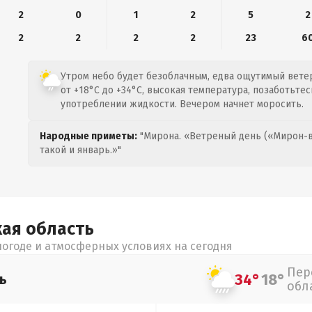
2
0
1
2
5
2
2
2
2
2
23
6
Утром небо будет безоблачным, едва ощутимый ветер
от +18°C до +34°C, высокая температура, позаботьтес
употреблении жидкости. Вечером начнет моросить.
Народные приметы:
"Мирона. «Ветреный день («Мирон-в
такой и январь.»"
кая
область
огоде и атмосферных условиях на сегодня
Пер
34°
18°
ь
обл