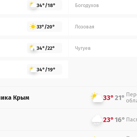
34°
/
18°
Богодухов
33°
/
20°
Лозовая
34°
/
22°
Чугуев
34°
/
19°
Пер
33°
21°
лика Крым
обл
23°
16°
Пас