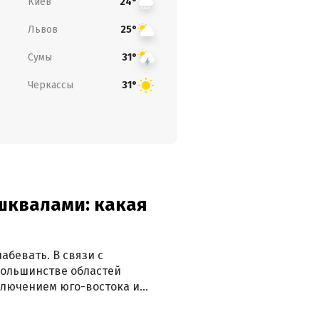
Киев
24°
Львов
25°
Сумы
31°
Черкассы
31°
 шквалами: какая
абевать. В связи с
большинстве областей
ключением юго-востока и