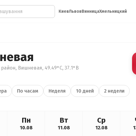
Киев
Львов
Винница
Хмельницкий
невая
район, Вишневая, 49.49°С, 37.1°В
ера
По часам
Неделя
10 дней
2 недели
Пн
Вт
Ср
10.08
11.08
12.08
1