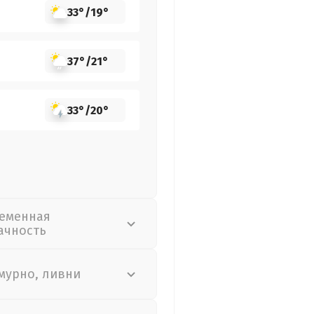
33°
/
19°
37°
/
21°
33°
/
20°
еменная
ачность
мурно, ливни