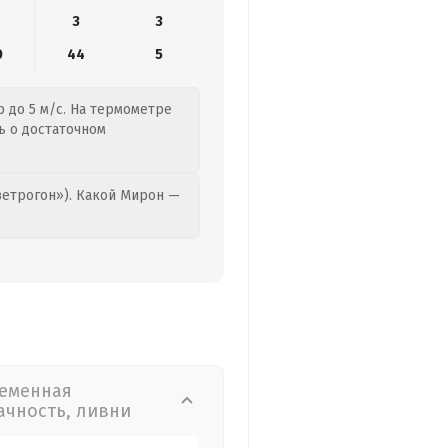
3
3
0
44
5
 до 5 м/с. На термометре
ь о достаточном
етрогон»). Какой Мирон —
еменная
ачность, ливни