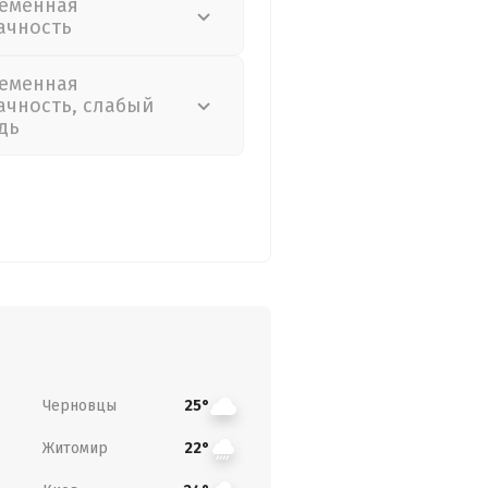
еменная
ачность
еменная
ачность, слабый
дь
Черновцы
25°
Житомир
22°