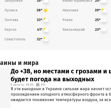
Запорожье
Ивано-Франковск
35°
25°
Луганск
Николаев
38°
39°
Полтава
Ровно
33°
25°
Херсон
Хмельницкий
41°
23°
Севастополь
32°
раины и мира
До +38, но местами с грозами и
будет погода на выходных
8 августа,
08:00
876
В эти выходные в Украине сильная жара начнет осл
прохождением холодного атмосферного фронта в 
ожидается понижение температуры воздуха, за ис
Крыма.