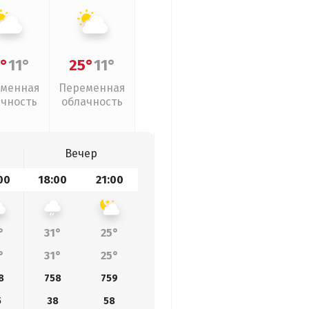
°
11°
25°
11°
менная
Переменная
ачность
облачность
Вечер
00
18:00
21:00
°
31°
25°
°
31°
25°
8
758
759
5
38
58