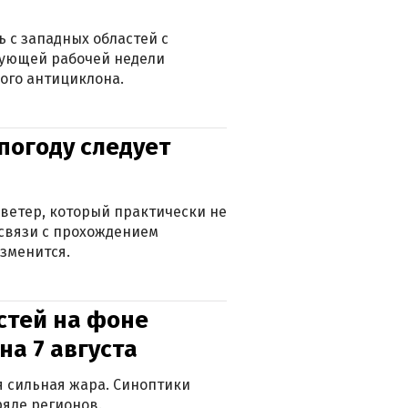
 с западных областей с
дующей рабочей недели
ого антициклона.
погоду следует
ветер, который практически не
в связи с прохождением
зменится.
стей на фоне
на 7 августа
ся сильная жара. Синоптики
яде регионов.