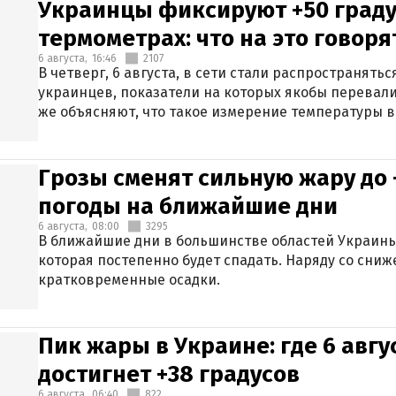
Украинцы фиксируют +50 граду
термометрах: что на это говор
6 августа,
16:46
2107
В четверг, 6 августа, в сети стали распространят
украинцев, показатели на которых якобы перевали
же объясняют, что такое измерение температуры в
Грозы сменят сильную жару до 
погоды на ближайшие дни
6 августа,
08:00
3295
В ближайшие дни в большинстве областей Украины
которая постепенно будет спадать. Наряду со сн
кратковременные осадки.
Пик жары в Украине: где 6 авг
достигнет +38 градусов
6 августа,
06:40
822