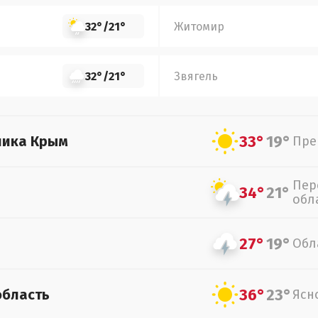
32°
/
21°
Житомир
32°
/
21°
Звягель
33°
19°
лика Крым
Пре
Пер
34°
21°
обл
27°
19°
Обл
36°
23°
область
Ясн