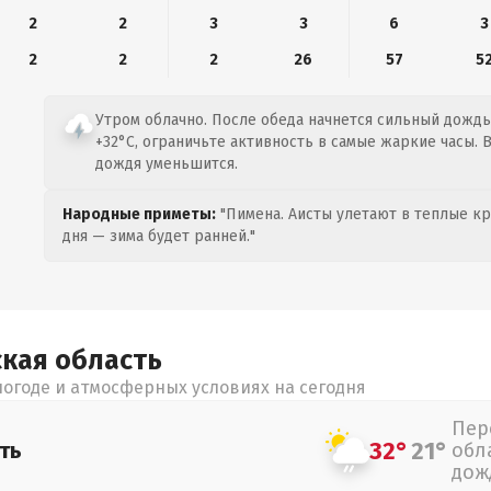
2
2
3
3
6
3
2
2
2
26
57
5
Утром облачно. После обеда начнется сильный дождь.
+32°C, ограничьте активность в самые жаркие часы.
дождя уменьшится.
Народные приметы:
"Пимена. Аисты улетают в теплые кра
дня — зима будет ранней."
ская
область
огоде и атмосферных условиях на сегодня
Пер
32°
21°
ть
обл
дож