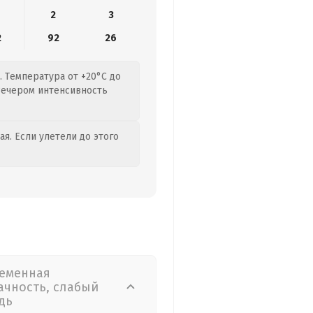
2
3
2
92
26
 Температура от +20°C до
 Вечером интенсивность
я. Если улетели до этого
еменная
ачность, слабый
дь