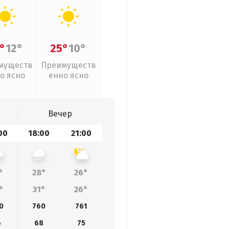
°
12°
25°
10°
муществ
Преимуществ
о ясно
енно ясно
Вечер
00
18:00
21:00
°
28°
26°
°
31°
26°
0
760
761
6
68
75