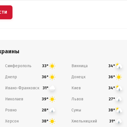
СТИ
краины
Симферополь
Винница
33°
34°
Днепр
Донецк
36°
36°
Ивано-Франковск
Киев
31°
34°
Николаев
Львов
39°
27°
Ровно
Сумы
28°
38°
Херсон
Хмельницкий
38°
31°