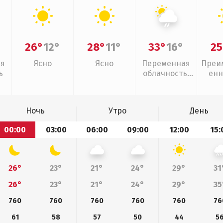
26°
12°
28°
11°
33°
16°
25
ая
Ясно
Ясно
Переменная
Преи
ь
облачность,
енн
слабый дождь
Ночь
Утро
День
00:00
03:00
06:00
09:00
12:00
15:
26°
23°
21°
24°
29°
31
26°
23°
21°
24°
29°
35
760
760
760
760
760
76
61
58
57
50
44
5