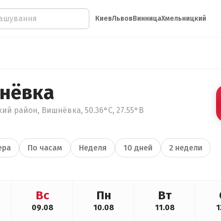
Киев
Львов
Винница
Хмельницкий
нёвка
ий район, Вишнёвка, 50.36°С, 27.55°В
ера
По часам
Неделя
10 дней
2 недели
Вс
Пн
Вт
09.08
10.08
11.08
1