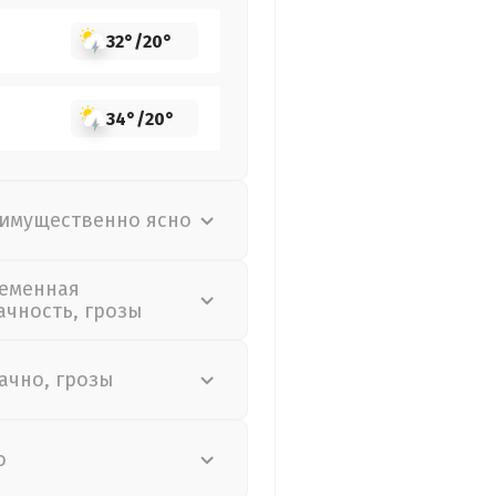
32°
/
20°
34°
/
20°
имущественно ясно
еменная
ачность, грозы
ачно, грозы
о