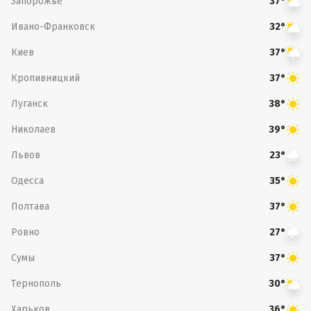
Запорожье
37°
Ивано-Франковск
32°
Киев
37°
Кропивницкий
37°
Луганск
38°
Николаев
39°
Львов
23°
Одесса
35°
Полтава
37°
Ровно
27°
Сумы
37°
Тернополь
30°
Харьков
36°