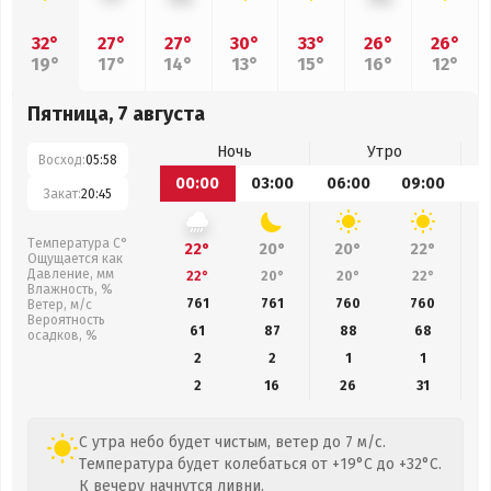
32°
27°
27°
30°
33°
26°
26°
19°
17°
14°
13°
15°
16°
12°
Пятница, 7 августа
Ночь
Утро
Восход:
05:58
00:00
03:00
06:00
09:00
1
Закат:
20:45
Температура С°
22°
20°
20°
22°
Ощущается как
Давление, мм
22°
20°
20°
22°
Влажность, %
761
761
760
760
Ветер, м/с
Вероятность
61
87
88
68
осадков, %
2
2
1
1
2
16
26
31
С утра небо будет чистым, ветер до 7 м/с.
Температура будет колебаться от +19°C до +32°C.
К вечеру начнутся ливни.