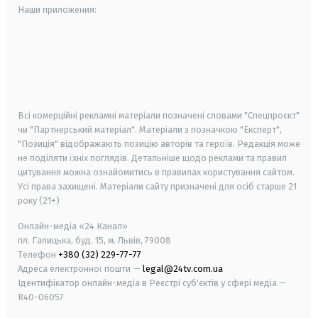
Наши приложения:
android
apple
smart tv
samsung smart tv
Всі комерційні рекламні матеріали позначені словами "Спецпроєкт"
чи "Партнерський матеріал". Матеріали з позначкою "Експерт",
"Позиція" відображають позицію авторів та героїв. Редакція може
не поділяти їхніх поглядів. Детальніше щодо реклами та правил
цитування можна ознайомитись в правилах користування сайтом.
Усі права захищені.
Матеріали сайту призначені для осіб старше
21
року (21+)
Онлайн-медіа «24 Канал»
пл. Галицька, буд. 15, м. Львів, 79008
Телефон
+380 (32) 229-77-77
Адреса електронної пошти —
legal@24tv.com.ua
Ідентифікатор онлайн-медіа в Реєстрі суб'єктів у сфері медіа —
R40-06057