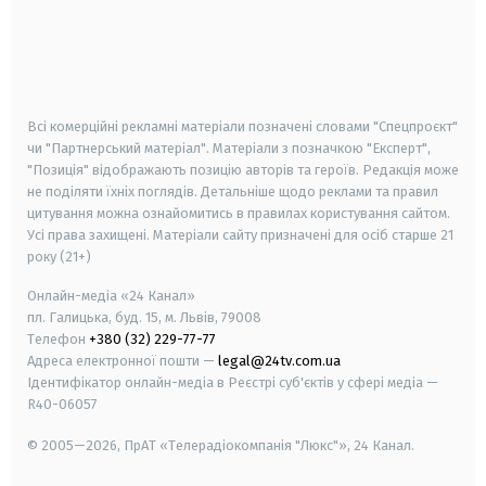
android
apple
smart tv
samsung smart tv
Всі комерційні рекламні матеріали позначені словами "Спецпроєкт"
чи "Партнерський матеріал". Матеріали з позначкою "Експерт",
"Позиція" відображають позицію авторів та героїв. Редакція може
не поділяти їхніх поглядів. Детальніше щодо реклами та правил
цитування можна ознайомитись в правилах користування сайтом.
Усі права захищені.
Матеріали сайту призначені для осіб старше
21
року (21+)
Онлайн-медіа «24 Канал»
пл. Галицька, буд. 15, м. Львів, 79008
Телефон
+380 (32) 229-77-77
Адреса електронної пошти —
legal@24tv.com.ua
Ідентифікатор онлайн-медіа в Реєстрі суб'єктів у сфері медіа —
R40-06057
© 2005—2026,
ПрАТ «Телерадіокомпанія "Люкс"», 24 Канал.