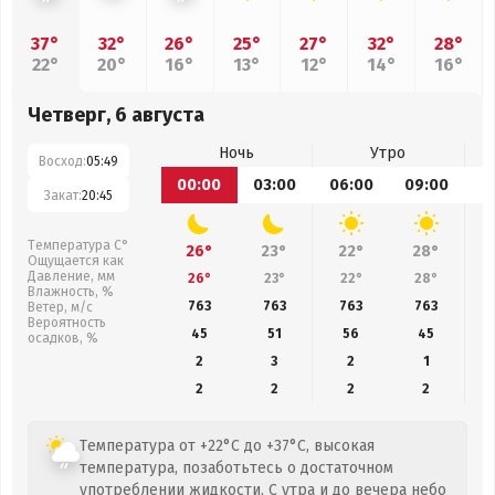
37°
32°
26°
25°
27°
32°
28°
22°
20°
16°
13°
12°
14°
16°
Четверг, 6 августа
Ночь
Утро
Восход:
05:49
00:00
03:00
06:00
09:00
1
Закат:
20:45
Температура С°
26°
23°
22°
28°
Ощущается как
Давление, мм
26°
23°
22°
28°
Влажность, %
763
763
763
763
Ветер, м/с
Вероятность
45
51
56
45
осадков, %
2
3
2
1
2
2
2
2
Температура от +22°C до +37°C, высокая
температура, позаботьтесь о достаточном
употреблении жидкости. С утра и до вечера небо