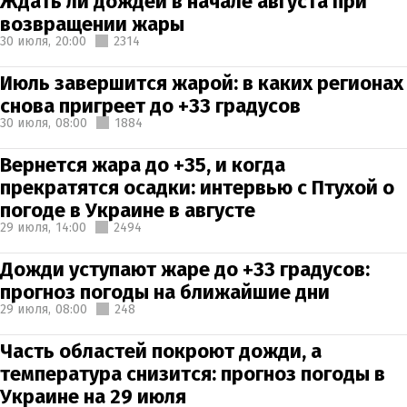
Ждать ли дождей в начале августа при
возвращении жары
30 июля,
20:00
2314
Июль завершится жарой: в каких регионах
снова пригреет до +33 градусов
30 июля,
08:00
1884
Вернется жара до +35, и когда
прекратятся осадки: интервью с Птухой о
погоде в Украине в августе
29 июля,
14:00
2494
Дожди уступают жаре до +33 градусов:
прогноз погоды на ближайшие дни
29 июля,
08:00
248
Часть областей покроют дожди, а
температура снизится: прогноз погоды в
Украине на 29 июля