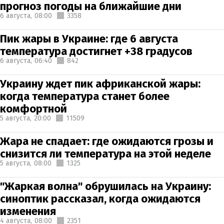
прогноз погоды на ближайшие дни
6 августа,
08:00
3358
Пик жары в Украине: где 6 августа
температура достигнет +38 градусов
6 августа,
06:40
842
Украину ждет пик африканской жары:
когда температура станет более
комфортной
5 августа,
20:00
11509
Жара не спадает: где ожидаются грозы и
снизится ли температура на этой неделе
5 августа,
08:00
1325
"Жаркая волна" обрушилась на Украину:
синоптик рассказал, когда ожидаются
изменения
4 августа,
08:00
2351