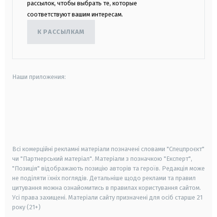
рассылок, чтобы выбрать те, которые
соответствуют вашим интересам.
К РАССЫЛКАМ
Наши приложения:
android
apple
smart tv
samsung smart tv
Всі комерційні рекламні матеріали позначені словами "Спецпроєкт"
чи "Партнерський матеріал". Матеріали з позначкою "Експерт",
"Позиція" відображають позицію авторів та героїв. Редакція може
не поділяти їхніх поглядів. Детальніше щодо реклами та правил
цитування можна ознайомитись в правилах користування сайтом.
Усі права захищені.
Матеріали сайту призначені для осіб старше
21
року (21+)