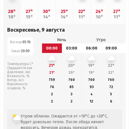
28°
27°
30°
25°
22°
24°
27°
18°
15°
14°
14°
11°
10°
11°
Воскресенье, 9 августа
Ночь
Утро
Восход:
05:10
00:00
03:00
06:00
09:00
1
Закат:
20:00
Температура С°
21°
20°
19°
22°
Ощущается как
Давление, мм
21°
20°
19°
22°
Влажность, %
759
760
760
760
Ветер, м/с
Вероятность
76
85
93
72
осадков, %
2
3
4
5
2
2
12
6
Утром облачно. Ожидается от +18°C до +28°C,
будет довольно тепло. После обеда начнет
моросить. Вечером дождь прекратится.