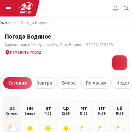
24 Канал
Погода Водяное
Погода Водяное
Харьковская обл., Купянский район, Водяное, 50.2°С, 37.52°В
Изменить город
Сегодня
Завтра
Вчера
По часам
Недел
Вс
Пн
Вт
Ср
Чт
Пт
Сб
Сегодня
Завтра
11.08
12.08
13.08
14.08
15.08