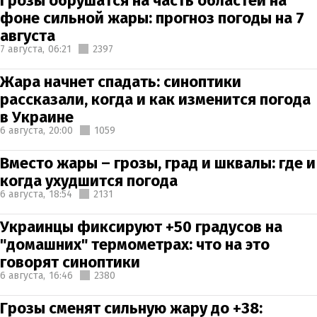
Грозы обрушатся на часть областей на
фоне сильной жары: прогноз погоды на 7
августа
7 августа,
06:21
2397
Жара начнет спадать: синоптики
рассказали, когда и как изменится погода
в Украине
6 августа,
20:00
1059
Вместо жары – грозы, град и шквалы: где и
когда ухудшится погода
6 августа,
18:54
2131
Украинцы фиксируют +50 градусов на
"домашних" термометрах: что на это
говорят синоптики
6 августа,
16:46
2380
Грозы сменят сильную жару до +38: