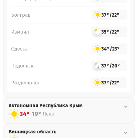
Болград
37°
/
22°
Измаил
35°
/
22°
Одесса
34°
/
23°
Подольск
37°
/
20°
Раздельная
37°
/
22°
Автономная Республика Крым
34°
19°
Ясно
Винницкая
область