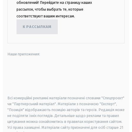
обновлений! Перейдите на страницу наших
рассылок, чтобы выбрать те, которые
соответствуют вашим интересам.
К РАССЫЛКАМ
Наши приложения:
android
apple
smart tv
samsung smart tv
Всі комерційні рекламні матеріали позначені словами "Спецпроєкт"
чи "Партнерський матеріал". Матеріали з позначкою "Експерт",
"Позиція" відображають позицію авторів та героїв. Редакція може
не поділяти їхніх поглядів. Детальніше щодо реклами та правил
цитування можна ознайомитись в правилах користування сайтом.
Усі права захищені.
Матеріали сайту призначені для осіб старше
21