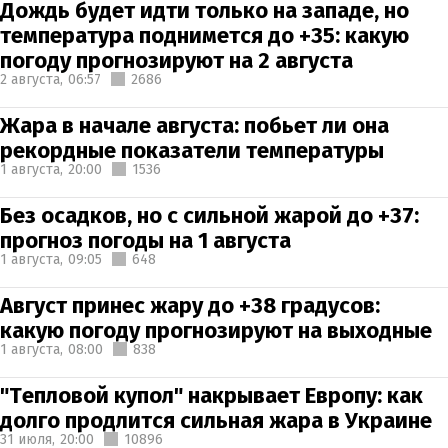
Дождь будет идти только на западе, но
температура поднимется до +35: какую
погоду прогнозируют на 2 августа
2 августа,
06:57
2686
Жара в начале августа: побьет ли она
рекордные показатели температуры
1 августа,
20:00
1536
Без осадков, но с сильной жарой до +37:
прогноз погоды на 1 августа
1 августа,
09:05
648
Август принес жару до +38 градусов:
какую погоду прогнозируют на выходные
1 августа,
08:00
838
"Тепловой купол" накрывает Европу: как
долго продлится сильная жара в Украине
31 июля,
20:00
10896