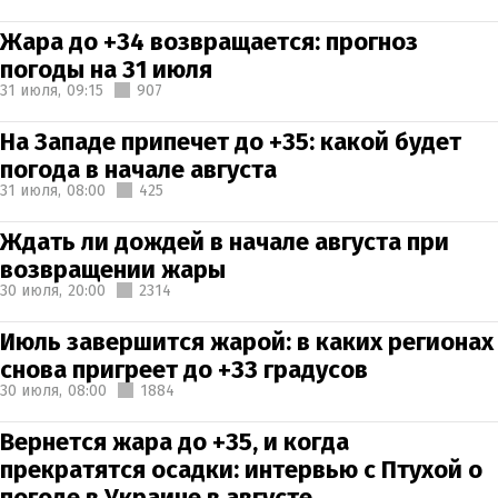
Жара до +34 возвращается: прогноз
погоды на 31 июля
31 июля,
09:15
907
На Западе припечет до +35: какой будет
погода в начале августа
31 июля,
08:00
425
Ждать ли дождей в начале августа при
возвращении жары
30 июля,
20:00
2314
Июль завершится жарой: в каких регионах
снова пригреет до +33 градусов
30 июля,
08:00
1884
Вернется жара до +35, и когда
прекратятся осадки: интервью с Птухой о
погоде в Украине в августе