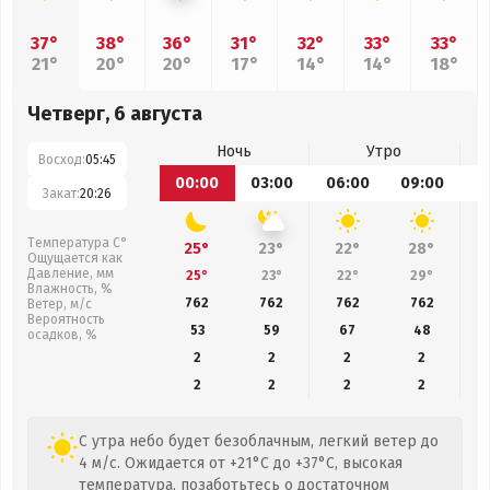
37°
38°
36°
31°
32°
33°
33°
21°
20°
20°
17°
14°
14°
18°
Четверг, 6 августа
Ночь
Утро
Восход:
05:45
00:00
03:00
06:00
09:00
1
Закат:
20:26
Температура С°
25°
23°
22°
28°
Ощущается как
Давление, мм
25°
23°
22°
29°
Влажность, %
762
762
762
762
Ветер, м/с
Вероятность
53
59
67
48
осадков, %
2
2
2
2
2
2
2
2
С утра небо будет безоблачным, легкий ветер до
4 м/с. Ожидается от +21°C до +37°C, высокая
температура, позаботьтесь о достаточном