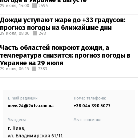
29 июля,
14:00
2494
Дожди уступают жаре до +33 градусов:
прогноз погоды на ближайшие дни
29 июля,
08:00
248
Часть областей покроют дожди, а
температура снизится: прогноз погоды в
Украине на 29 июля
29 июля,
06:15
2383
E-mail редакции
Номер телефона:
news24@24tv.com.ua
+38 044 390 5077
Мы здесь:
Мы в соцсетях:
г. Киев
,
ул. Владимирская
61/11,