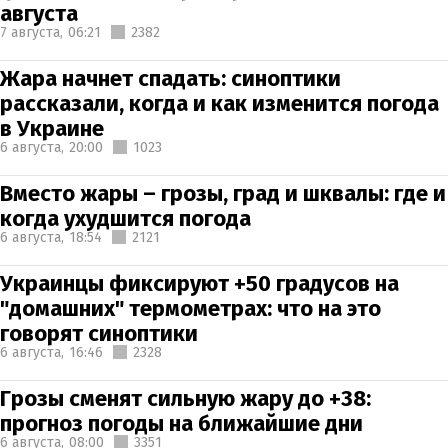
августа
7 августа,
06:21
2382
Жара начнет спадать: синоптики
рассказали, когда и как изменится погода
в Украине
6 августа,
20:00
1023
Вместо жары – грозы, град и шквалы: где и
когда ухудшится погода
6 августа,
18:54
2121
Украинцы фиксируют +50 градусов на
"домашних" термометрах: что на это
говорят синоптики
6 августа,
16:46
2328
Грозы сменят сильную жару до +38:
прогноз погоды на ближайшие дни
6 августа,
08:00
3351