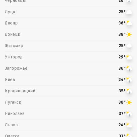
Черновцы
26°
Луцк
25°
Днепр
36°
Донецк
38°
Житомир
25°
Ужгород
29°
Запорожье
36°
Киев
24°
Кропивницкий
35°
Луганск
38°
Николаев
37°
Львов
24°
Одесса
37°