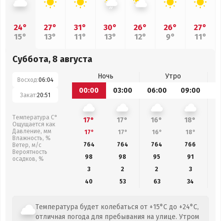
24°
27°
31°
30°
26°
26°
27°
15°
13°
11°
13°
12°
9°
11°
Суббота, 8 августа
Ночь
Утро
Восход:
06:04
00:00
03:00
06:00
09:00
1
Закат:
20:51
Температура С°
17°
17°
16°
18°
Ощущается как
Давление, мм
17°
17°
16°
18°
Влажность, %
764
764
764
766
Ветер, м/с
Вероятность
98
98
95
91
осадков, %
3
2
2
3
40
53
63
34
Температура будет колебаться от +15°C до +24°C,
отличная погода для пребывания на улице. Утром