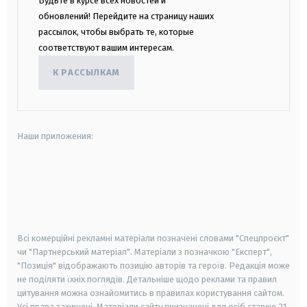
Будьте в курсе всех новостей и
обновлений! Перейдите на страницу наших
рассылок, чтобы выбрать те, которые
соответствуют вашим интересам.
К РАССЫЛКАМ
Наши приложения:
android
apple
smart tv
samsung smart tv
Всі комерційні рекламні матеріали позначені словами "Спецпроєкт"
чи "Партнерський матеріал". Матеріали з позначкою "Експерт",
"Позиція" відображають позицію авторів та героїв. Редакція може
не поділяти їхніх поглядів. Детальніше щодо реклами та правил
цитування можна ознайомитись в правилах користування сайтом.
Усі права захищені.
Матеріали сайту призначені для осіб старше
21