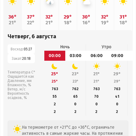
36°
37°
32°
29°
30°
32°
31°
21°
22°
21°
18°
16°
19°
18°
Четверг, 6 августа
Ночь
Утро
Восход:
05:27
00:00
03:00
06:00
09:00
1
Закат:
20:18
Температура С°
25°
23°
21°
29°
Ощущается как
Давление, мм
25°
23°
21°
29°
Влажность, %
763
762
763
763
Ветер, м/с
Вероятность
55
65
70
41
осадков, %
2
0
0
0
2
2
2
2
На термометре от +21°C до +36°C, ограничьте
активность в самые жаркие часы. На протяжении