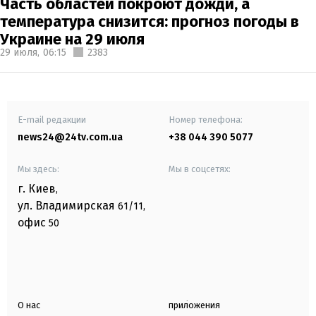
Часть областей покроют дожди, а
температура снизится: прогноз погоды в
Украине на 29 июля
29 июля,
06:15
2383
E-mail редакции
Номер телефона:
news24@24tv.com.ua
+38 044 390 5077
Мы здесь:
Мы в соцсетях:
г. Киев
,
ул. Владимирская
61/11,
офис
50
О нас
приложения