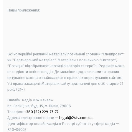
Наши приложения:
android
apple
smart tv
samsung smart tv
Всі комерційні рекламні матеріали позначені словами "Спецпроєкт"
чи "Партнерський матеріал". Матеріали з позначкою "Експерт",
"Позиція" відображають позицію авторів та героїв. Редакція може
не поділяти їхніх поглядів. Детальніше щодо реклами та правил
цитування можна ознайомитись в правилах користування сайтом.
Усі права захищені.
Матеріали сайту призначені для осіб старше
21
року (21+)
Онлайн-медіа «24 Канал»
пл. Галицька, буд. 15, м. Львів, 79008
Телефон
+380 (32) 229-77-77
Адреса електронної пошти —
legal@24tv.com.ua
Ідентифікатор онлайн-медіа в Реєстрі суб'єктів у сфері медіа —
R40-06057