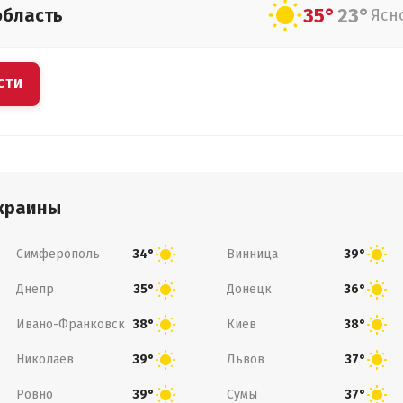
35°
23°
область
Ясн
СТИ
краины
Симферополь
Винница
34°
39°
Днепр
Донецк
35°
36°
Ивано-Франковск
Киев
38°
38°
Николаев
Львов
39°
37°
Ровно
Сумы
39°
37°