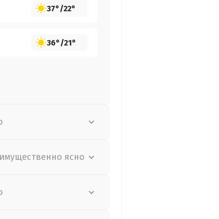
37°
/
22°
36°
/
21°
о
имущественно ясно
о