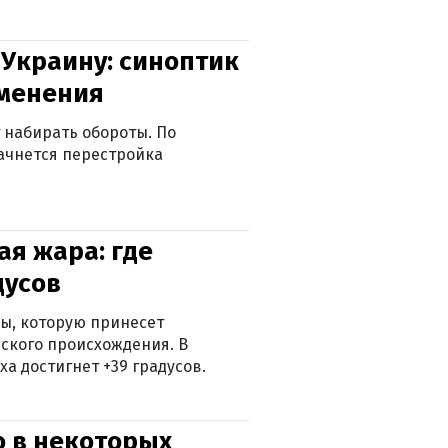
 Украину: синоптик
зменения
 набирать обороты. По
ачнется перестройка
я жара: где
дусов
ры, которую принесет
ского происхождения. В
а достигнет +39 градусов.
о в некоторых