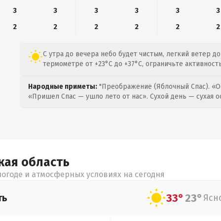
3
3
3
3
3
3
2
2
2
2
2
2
С утра до вечера небо будет чистым, легкий ветер до 
термометре от +23°C до +37°C, ограничьте активност
Народные приметы:
"Преображение (Яблочный Спас). «О
«Пришел Спас — ушло лето от нас». Сухой день — сухая о
кая
область
огоде и атмосферных условиях на сегодня
33°
23°
ть
Ясн