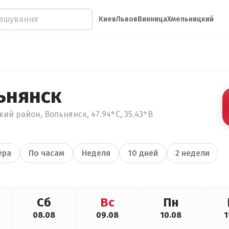
Киев
Львов
Винница
Хмельницкий
ьнянск
ий район, Вольнянск, 47.94°С, 35.43°В
ера
По часам
Неделя
10 дней
2 недели
Сб
Вс
Пн
08.08
09.08
10.08
1