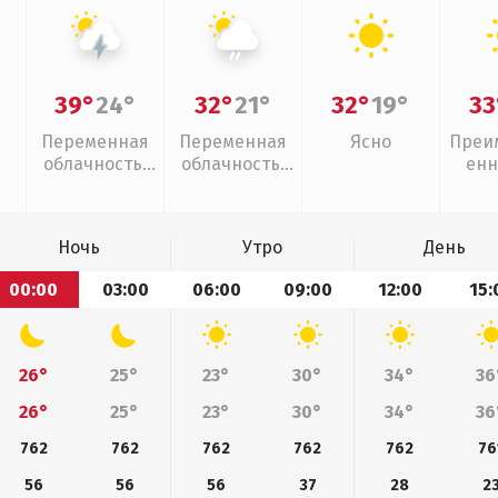
39°
24°
32°
21°
32°
19°
33
Переменная
Переменная
Ясно
Преи
облачность,
облачность,
енн
грозы
слабый дождь
Ночь
Утро
День
00:00
03:00
06:00
09:00
12:00
15:
26°
25°
23°
30°
34°
36
26°
25°
23°
30°
34°
36
762
762
762
762
762
76
56
56
56
37
28
2