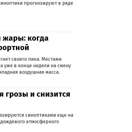
. Синоптики прогнозируют в ряде
 жары: когда
фортной
гнет своего пика. Местами
 а уже в конце недели на смену
хладная воздушная масса.
я грозы и снизится
нозируются синоптиками еще на
д дождевого атмосферного