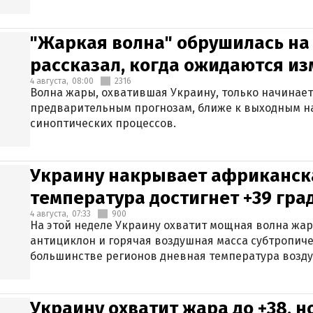
"Жаркая волна" обрушилась на
рассказал, когда ожидаются и
4 августа,
08:00
2316
Волна жары, охватившая Украину, только начинает
предварительным прогнозам, ближе к выходным н
синоптических процессов.
Украину накрывает африканска
температура достигнет +39 гра
4 августа,
07:33
900
На этой неделе Украину охватит мощная волна жа
антициклон и горячая воздушная масса субтропиче
большинстве регионов дневная температура воздух
Украину охватит жара до +38, н