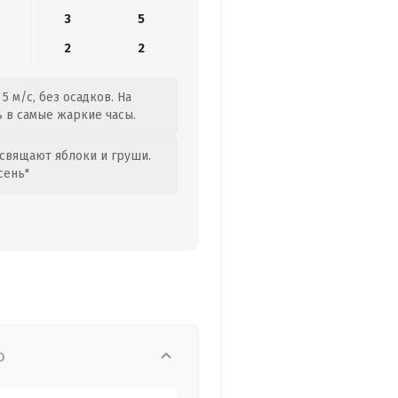
3
5
2
2
5 м/с, без осадков. На
ь в самые жаркие часы.
свящают яблоки и груши.
сень"
о