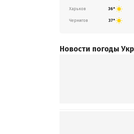
Харьков
36°
Чернигов
37°
Новости погоды Ук