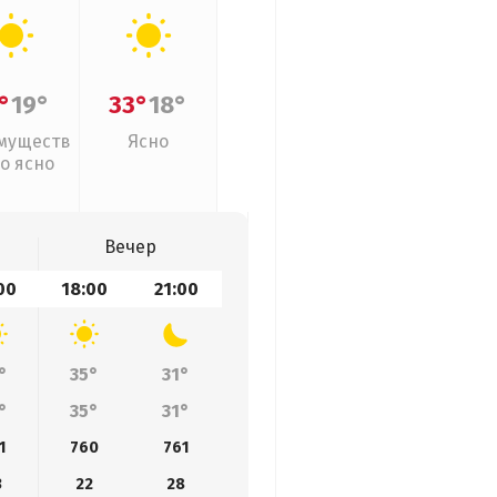
°
19°
33°
18°
муществ
Ясно
о ясно
Вечер
00
18:00
21:00
°
35°
31°
°
35°
31°
1
760
761
3
22
28