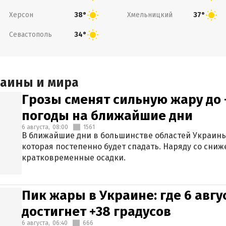
Херсон
Хмельницкий
38°
37°
Севастополь
34°
раины и мира
Грозы сменят сильную жару до 
погоды на ближайшие дни
6 августа,
08:00
1561
В ближайшие дни в большинстве областей Украины
которая постепенно будет спадать. Наряду со сн
кратковременные осадки.
Пик жары в Украине: где 6 авг
достигнет +38 градусов
6 августа,
06:40
666