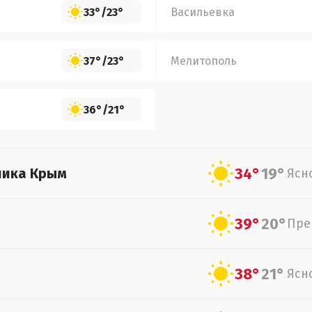
33°
/
23°
Васильевка
37°
/
23°
Мелитополь
36°
/
21°
34°
19°
лика Крым
Ясн
39°
20°
Пре
38°
21°
Ясн