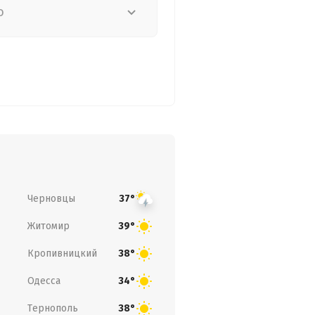
о
Черновцы
37°
Житомир
39°
Кропивницкий
38°
Одесса
34°
Тернополь
38°