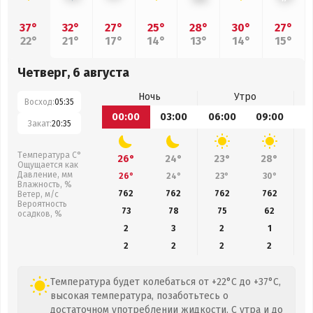
37°
32°
27°
25°
28°
30°
27°
22°
21°
17°
14°
13°
14°
15°
Четверг, 6 августа
Ночь
Утро
Восход:
05:35
00:00
03:00
06:00
09:00
1
Закат:
20:35
Температура С°
26°
24°
23°
28°
Ощущается как
Давление, мм
26°
24°
23°
30°
Влажность, %
762
762
762
762
Ветер, м/с
Вероятность
73
78
75
62
осадков, %
2
3
2
1
2
2
2
2
Температура будет колебаться от +22°C до +37°C,
высокая температура, позаботьтесь о
достаточном употреблении жидкости. С утра и до