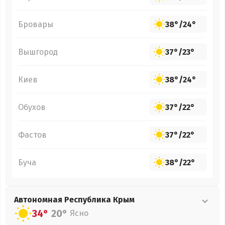
Бровары
38°
/
24°
Вышгород
37°
/
23°
Киев
38°
/
24°
Обухов
37°
/
22°
Фастов
37°
/
22°
Буча
38°
/
22°
Автономная Республика Крым
34°
20°
Ясно