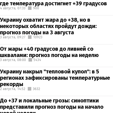
где температура достигнет +39 градусов
4 августа,
07:33
900
Украину охватит жара до +38, но в
некоторых областях пройдут дожди:
прогноз погоды на 3 августа
3 августа,
09:27
10923
От жары +40 градусов до ливней со
шквалами: прогноз погоды на неделю
3 августа,
08:00
5434
Украину накрыл "тепловой купол": в 5
регионах зафиксированы температурные
рекорды
2 августа,
14:52
3632
До +37 и локальные грозы: синоптики
представили прогноз погоды на начало