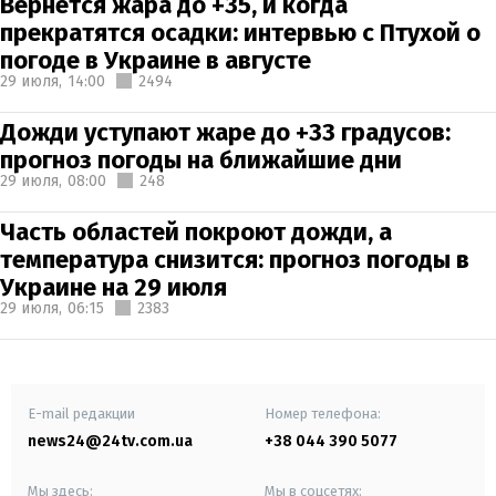
Вернется жара до +35, и когда
прекратятся осадки: интервью с Птухой о
погоде в Украине в августе
29 июля,
14:00
2494
Дожди уступают жаре до +33 градусов:
прогноз погоды на ближайшие дни
29 июля,
08:00
248
Часть областей покроют дожди, а
температура снизится: прогноз погоды в
Украине на 29 июля
29 июля,
06:15
2383
E-mail редакции
Номер телефона:
news24@24tv.com.ua
+38 044 390 5077
Мы здесь:
Мы в соцсетях: