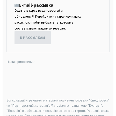
E-mail-рассылка
Будьте в курсе всех новостей и
обновлений! Перейдите на страницу наших
рассылок, чтобы выбрать те, которые
соответствуют вашим интересам.
К РАССЫЛКАМ
Наши приложения:
android
apple
smart tv
samsung smart tv
Всі комерційні рекламні матеріали позначені словами "Спецпроєкт"
чи "Партнерський матеріал". Матеріали з позначкою "Експерт",
"Позиція" відображають позицію авторів та героїв. Редакція може
не поділяти їхніх поглядів. Детальніше щодо реклами та правил