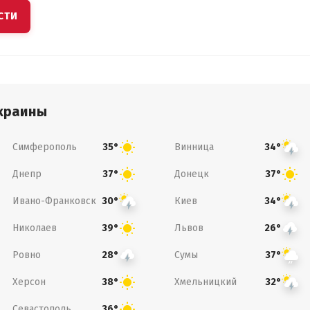
СТИ
краины
Симферополь
Винница
35°
34°
Днепр
Донецк
37°
37°
Ивано-Франковск
Киев
30°
34°
Николаев
Львов
39°
26°
Ровно
Сумы
28°
37°
Херсон
Хмельницкий
38°
32°
Севастополь
36°