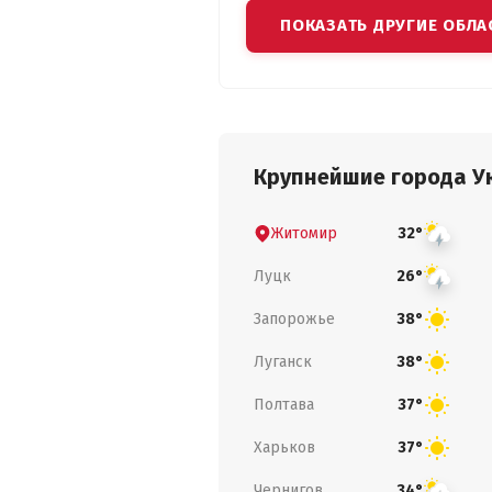
ПОКАЗАТЬ ДРУГИЕ ОБЛА
Крупнейшие города У
Житомир
32°
Луцк
26°
Запорожье
38°
Луганск
38°
Полтава
37°
Харьков
37°
Чернигов
34°