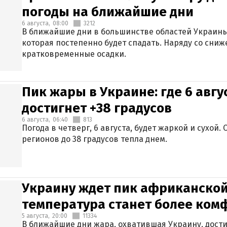
погоды на ближайшие дни
6 августа,
08:00
3212
В ближайшие дни в большинстве областей Украины
которая постепенно будет спадать. Наряду со сн
кратковременные осадки.
Пик жары в Украине: где 6 авг
достигнет +38 градусов
6 августа,
06:40
813
Погода в четверг, 6 августа, будет жаркой и сухой
регионов до 38 градусов тепла днем.
Украину ждет пик африканской
температура станет более ком
5 августа,
20:00
11334
В ближайшие дни жара, охватившая Украину, дости