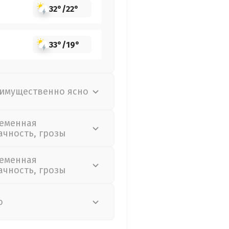
32°
/
22°
33°
/
19°
имущественно ясно
еменная
ачность, грозы
еменная
ачность, грозы
о