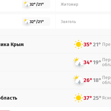
32°
/
21°
Житомир
32°
/
21°
Звягель
35°
21°
лика Крым
Пре
Пер
34°
19°
обл
Пер
26°
18°
обл
37°
25°
область
Ясн