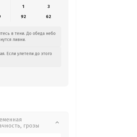
1
3
9
92
62
тесь в тени. До обеда небо
чнутся ливни.
я. Если улетели до этого
еменная
ачность, грозы