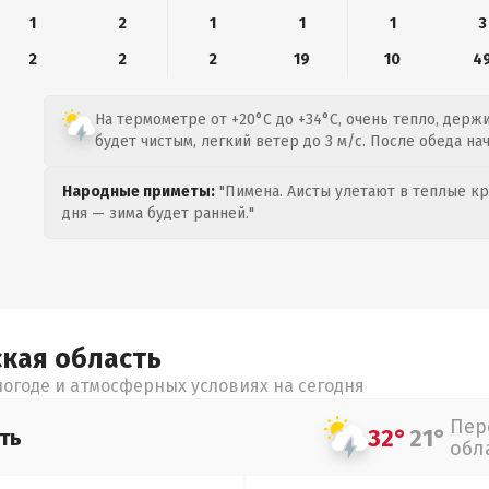
1
2
1
1
1
3
2
2
2
19
10
4
На термометре от +20°C до +34°C, очень тепло, держи
будет чистым, легкий ветер до 3 м/с. После обеда на
Народные приметы:
"Пимена. Аисты улетают в теплые кра
дня — зима будет ранней."
ская
область
огоде и атмосферных условиях на сегодня
Пер
32°
21°
ть
обл