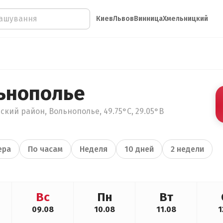
Киев
Львов
Винница
Хмельницкий
ьнополье
кий район, Вольнополье, 49.75°С, 29.05°В
ера
По часам
Неделя
10 дней
2 недели
Вс
Пн
Вт
09.08
10.08
11.08
1