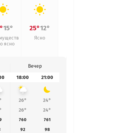
°
15°
25°
12°
муществ
Ясно
о ясно
Вечер
00
18:00
21:00
°
26°
24°
°
26°
24°
9
760
761
3
92
98