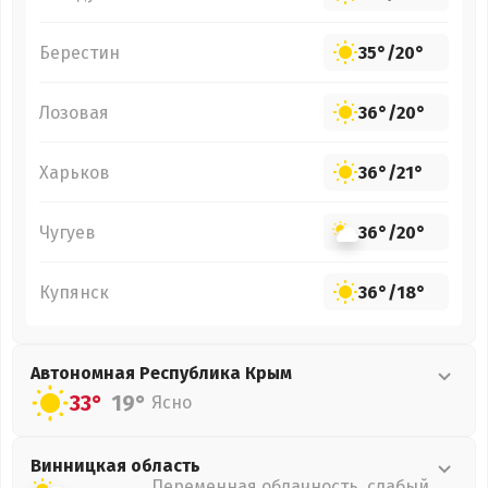
Берестин
35°
/
20°
Лозовая
36°
/
20°
Харьков
36°
/
21°
Чугуев
36°
/
20°
Купянск
36°
/
18°
Автономная Республика Крым
33°
19°
Ясно
Винницкая
область
Переменная облачность, слабый