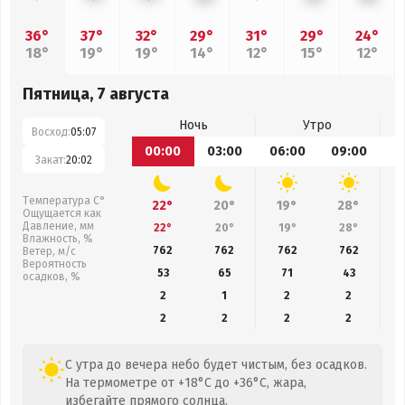
36°
37°
32°
29°
31°
29°
24°
18°
19°
19°
14°
12°
15°
12°
Пятница, 7 августа
Ночь
Утро
Восход:
05:07
00:00
03:00
06:00
09:00
1
Закат:
20:02
Температура С°
22°
20°
19°
28°
Ощущается как
Давление, мм
22°
20°
19°
28°
Влажность, %
762
762
762
762
Ветер, м/с
Вероятность
53
65
71
43
осадков, %
2
1
2
2
2
2
2
2
С утра до вечера небо будет чистым, без осадков.
На термометре от +18°C до +36°C, жара,
избегайте прямого солнца.