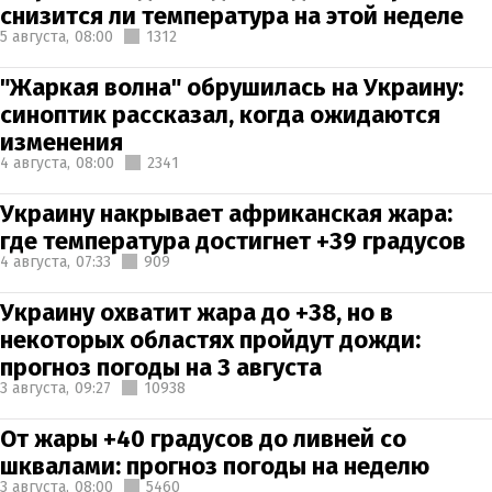
снизится ли температура на этой неделе
5 августа,
08:00
1312
"Жаркая волна" обрушилась на Украину:
синоптик рассказал, когда ожидаются
изменения
4 августа,
08:00
2341
Украину накрывает африканская жара:
где температура достигнет +39 градусов
4 августа,
07:33
909
Украину охватит жара до +38, но в
некоторых областях пройдут дожди:
прогноз погоды на 3 августа
3 августа,
09:27
10938
От жары +40 градусов до ливней со
шквалами: прогноз погоды на неделю
3 августа,
08:00
5460