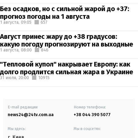
Без осадков, но с сильной жарой до +37:
прогноз погоды на 1 августа
1 августа,
09:05
657
Август принес жару до +38 градусов:
какую погоду прогнозируют на выходные
1 августа,
08:00
846
"Тепловой купол" накрывает Европу: как
долго продлится сильная жара в Украине
31 июля,
20:00
10915
E-mail редакции
Номер телефона:
news24@24tv.com.ua
+38 044 390 5077
Мы здесь:
Мы в соцсетях:
г. Киев
,