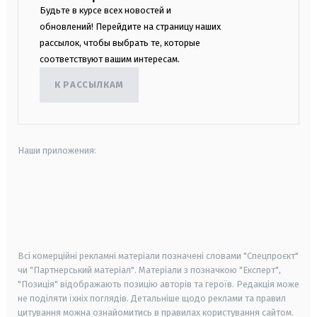
Будьте в курсе всех новостей и
обновлений! Перейдите на страницу наших
рассылок, чтобы выбрать те, которые
соответствуют вашим интересам.
К РАССЫЛКАМ
Наши приложения:
android
apple
smart tv
samsung smart tv
Всі комерційні рекламні матеріали позначені словами "Спецпроєкт"
чи "Партнерський матеріал". Матеріали з позначкою "Експерт",
"Позиція" відображають позицію авторів та героїв. Редакція може
не поділяти їхніх поглядів. Детальніше щодо реклами та правил
цитування можна ознайомитись в правилах користування сайтом.