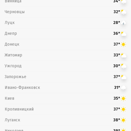
Винница
34°
Черновцы
32°
Луцк
28°
Днепр
36°
Донецк
37°
Житомир
33°
Ужгород
30°
Запорожье
37°
Ивано-Франковск
31°
Киев
35°
Кропивницкий
37°
Луганск
38°
Николаев
39°