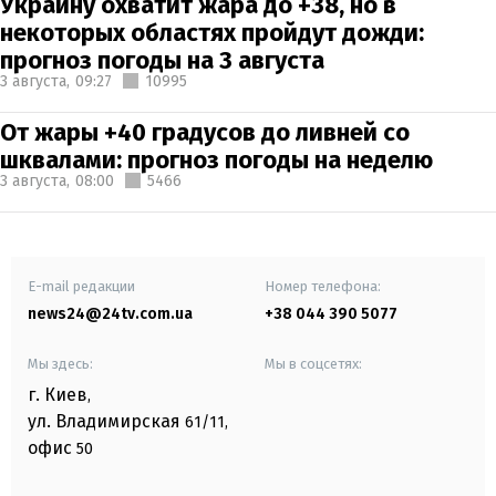
Украину охватит жара до +38, но в
некоторых областях пройдут дожди:
прогноз погоды на 3 августа
3 августа,
09:27
10995
От жары +40 градусов до ливней со
шквалами: прогноз погоды на неделю
3 августа,
08:00
5466
E-mail редакции
Номер телефона:
news24@24tv.com.ua
+38 044 390 5077
Мы здесь:
Мы в соцсетях:
г. Киев
,
ул. Владимирская
61/11,
офис
50