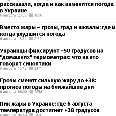
рассказали, когда и как изменится погода
в Украине
6 августа,
20:00
1056
Вместо жары – грозы, град и шквалы: где и
когда ухудшится погода
6 августа,
18:54
2130
Украинцы фиксируют +50 градусов на
"домашних" термометрах: что на это
говорят синоптики
6 августа,
16:46
2371
Грозы сменят сильную жару до +38:
прогноз погоды на ближайшие дни
6 августа,
08:00
3358
Пик жары в Украине: где 6 августа
температура достигнет +38 градусов
6 августа,
06:40
840