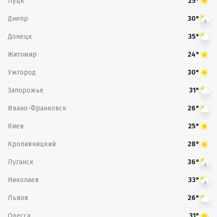
Луцк
25°
Днепр
30°
Донецк
35°
Житомир
24°
Ужгород
30°
Запорожье
31°
Ивано-Франковск
26°
Киев
25°
Кропивницкий
28°
Луганск
36°
Николаев
33°
Львов
26°
Одесса
31°