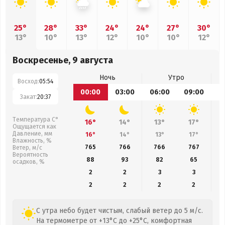
25°
28°
33°
24°
24°
27°
30°
13°
10°
13°
12°
10°
10°
12°
Воскресенье, 9 августа
Ночь
Утро
Восход:
05:54
00:00
03:00
06:00
09:00
1
Закат:
20:37
Температура С°
16°
14°
13°
17°
Ощущается как
Давление, мм
16°
14°
13°
17°
Влажность, %
765
766
766
767
Ветер, м/с
Вероятность
88
93
82
65
осадков, %
2
2
3
3
2
2
2
2
С утра небо будет чистым, слабый ветер до 5 м/с.
На термометре от +13°C до +25°C, комфортная