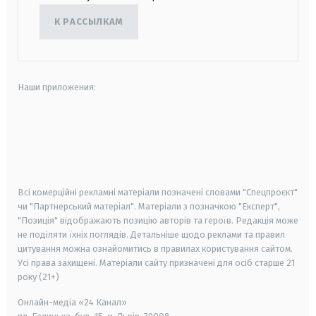
К РАССЫЛКАМ
Наши приложения:
android
apple
smart tv
samsung smart tv
Всі комерційні рекламні матеріали позначені словами "Спецпроєкт"
чи "Партнерський матеріал". Матеріали з позначкою "Експерт",
"Позиція" відображають позицію авторів та героїв. Редакція може
не поділяти їхніх поглядів. Детальніше щодо реклами та правил
цитування можна ознайомитись в правилах користування сайтом.
Усі права захищені.
Матеріали сайту призначені для осіб старше
21
року (21+)
Онлайн-медіа «24 Канал»