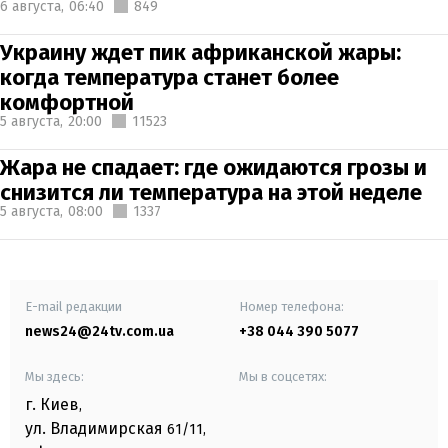
6 августа,
06:40
849
Украину ждет пик африканской жары:
когда температура станет более
комфортной
5 августа,
20:00
11523
Жара не спадает: где ожидаются грозы и
снизится ли температура на этой неделе
5 августа,
08:00
1337
E-mail редакции
Номер телефона:
news24@24tv.com.ua
+38 044 390 5077
Мы здесь:
Мы в соцсетях:
г. Киев
,
ул. Владимирская
61/11,