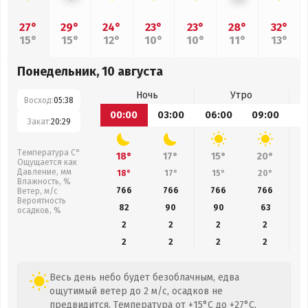
27°
29°
24°
23°
23°
28°
32°
15°
15°
12°
10°
10°
11°
13°
Понедельник, 10 августа
Ночь
Утро
Восход:
05:38
00:00
03:00
06:00
09:00
1
Закат:
20:29
Температура С°
18°
17°
15°
20°
Ощущается как
Давление, мм
18°
17°
15°
20°
Влажность, %
766
766
766
766
Ветер, м/с
Вероятность
82
90
90
63
осадков, %
2
2
2
2
2
2
2
2
Весь день небо будет безоблачным, едва
ощутимый ветер до 2 м/с, осадков не
предвидится. Температура от +15°C до +27°C,