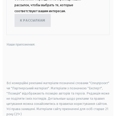
рассылок, чтобы выбрать те, которые
соответствуют вашим интересам.
К РАССЫЛКАМ
Наши приложения:
android
apple
smart tv
samsung smart tv
Всі комерційні рекламні матеріали позначені словами "Спецпроєкт"
чи "Партнерський матеріал". Матеріали з позначкою "Експерт",
"Позиція" відображають позицію авторів та героїв. Редакція може
не поділяти їхніх поглядів. Детальніше щодо реклами та правил
цитування можна ознайомитись в правилах користування сайтом.
Усі права захищені.
Матеріали сайту призначені для осіб старше
21
року (21+)