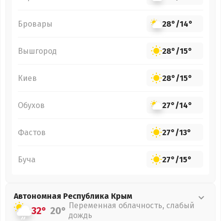
Бровары
28°
/
14°
Вышгород
28°
/
15°
Киев
28°
/
15°
Обухов
27°
/
14°
Фастов
27°
/
13°
Буча
27°
/
15°
Автономная Республика Крым
Переменная облачность, слабый
32°
20°
дождь