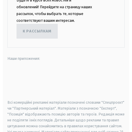
Будьте в курсе всех новостей и
обновлений! Перейдите на страницу наших
рассылок, чтобы выбрать те, которые
соответствуют вашим интересам.
К РАССЫЛКАМ
Наши приложения:
android
apple
smart tv
samsung smart tv
Всі комерційні рекламні матеріали позначені словами "Спецпроєкт"
чи "Партнерський матеріал". Матеріали з позначкою "Експерт",
"Позиція" відображають позицію авторів та героїв. Редакція може
не поділяти їхніх поглядів. Детальніше щодо реклами та правил
цитування можна ознайомитись в правилах користування сайтом.
Усі права захищені.
Матеріали сайту призначені для осіб старше
21