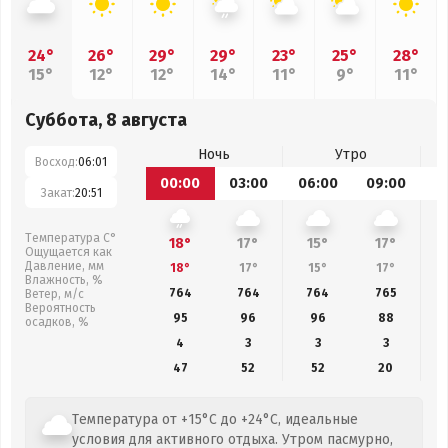
24°
26°
29°
29°
23°
25°
28°
15°
12°
12°
14°
11°
9°
11°
Суббота, 8 августа
Ночь
Утро
Восход:
06:01
00:00
03:00
06:00
09:00
1
Закат:
20:51
Температура С°
18°
17°
15°
17°
Ощущается как
Давление, мм
18°
17°
15°
17°
Влажность, %
764
764
764
765
Ветер, м/с
Вероятность
95
96
96
88
осадков, %
4
3
3
3
47
52
52
20
Температура от +15°C до +24°C, идеальные
условия для активного отдыха. Утром пасмурно,