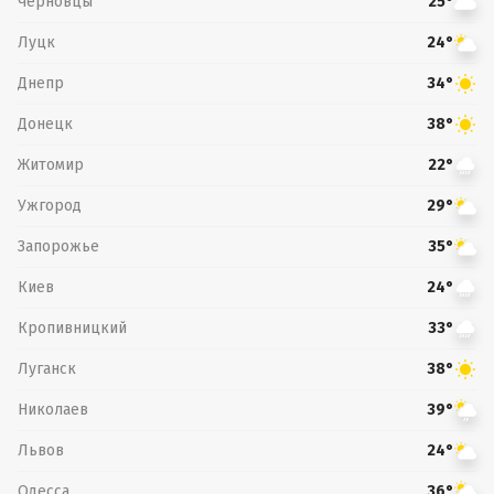
Черновцы
25°
Луцк
24°
Днепр
34°
Донецк
38°
Житомир
22°
Ужгород
29°
Запорожье
35°
Киев
24°
Кропивницкий
33°
Луганск
38°
Николаев
39°
Львов
24°
Одесса
36°