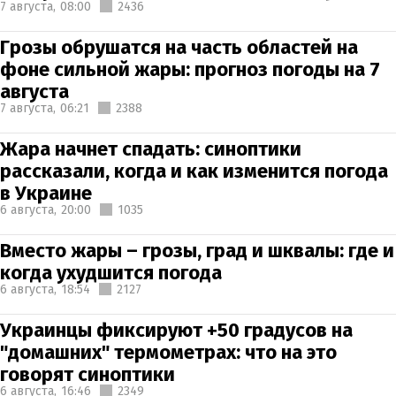
7 августа,
08:00
2436
Грозы обрушатся на часть областей на
фоне сильной жары: прогноз погоды на 7
августа
7 августа,
06:21
2388
Жара начнет спадать: синоптики
рассказали, когда и как изменится погода
в Украине
6 августа,
20:00
1035
Вместо жары – грозы, град и шквалы: где и
когда ухудшится погода
6 августа,
18:54
2127
Украинцы фиксируют +50 градусов на
"домашних" термометрах: что на это
говорят синоптики
6 августа,
16:46
2349