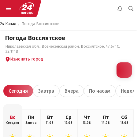
24 Канал
Погода Воссиятское
Погода Воссиятское
Николаевская обл., Вознесенский район, Воссиятское, 47.67°С,
32.11°В
Изменить город
Сегодня
Завтра
Вчера
По часам
Недел
Вс
Пн
Вт
Ср
Чт
Пт
Сб
Сегодня
Завтра
11.08
12.08
13.08
14.08
15.08