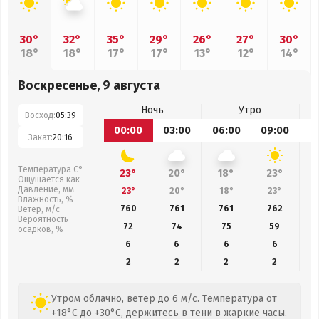
30°
32°
35°
29°
26°
27°
30°
18°
18°
17°
17°
13°
12°
14°
Воскресенье, 9 августа
Ночь
Утро
Восход:
05:39
00:00
03:00
06:00
09:00
1
Закат:
20:16
Температура С°
23°
20°
18°
23°
Ощущается как
Давление, мм
23°
20°
18°
23°
Влажность, %
760
761
761
762
Ветер, м/с
Вероятность
72
74
75
59
осадков, %
6
6
6
6
2
2
2
2
Утром облачно, ветер до 6 м/с. Температура от
+18°C до +30°C, держитесь в тени в жаркие часы.