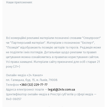
Наши приложения:
android
apple
smart tv
samsung smart tv
Всі комерційні рекламні матеріали позначені словами "Спецпроєкт"
чи "Партнерський матеріал". Матеріали з позначкою "Експерт",
"Позиція" відображають позицію авторів та героїв. Редакція може
не поділяти їхніх поглядів. Детальніше щодо реклами та правил
цитування можна ознайомитись в правилах користування сайтом.
Усі права захищені.
Матеріали сайту призначені для осіб старше
21
року (21+)
Онлайн-медіа «24 Канал»
пл. Галицька, буд. 15, м. Львів, 79008
Телефон
+380 (32) 229-77-77
Адреса електронної пошти —
legal@24tv.com.ua
Ідентифікатор онлайн-медіа в Реєстрі суб'єктів у сфері медіа —
R40-06057