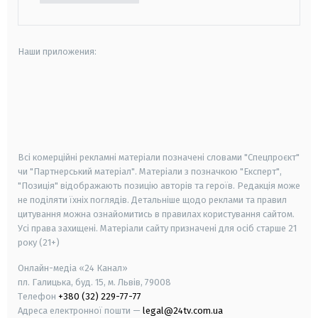
Наши приложения:
android
apple
smart tv
samsung smart tv
Всі комерційні рекламні матеріали позначені словами "Спецпроєкт"
чи "Партнерський матеріал". Матеріали з позначкою "Експерт",
"Позиція" відображають позицію авторів та героїв. Редакція може
не поділяти їхніх поглядів. Детальніше щодо реклами та правил
цитування можна ознайомитись в правилах користування сайтом.
Усі права захищені.
Матеріали сайту призначені для осіб старше
21
року (21+)
Онлайн-медіа «24 Канал»
пл. Галицька, буд. 15, м. Львів, 79008
Телефон
+380 (32) 229-77-77
Адреса електронної пошти —
legal@24tv.com.ua