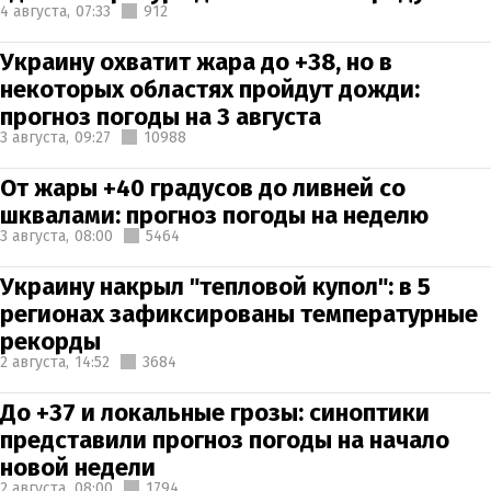
4 августа,
07:33
912
Украину охватит жара до +38, но в
некоторых областях пройдут дожди:
прогноз погоды на 3 августа
3 августа,
09:27
10988
От жары +40 градусов до ливней со
шквалами: прогноз погоды на неделю
3 августа,
08:00
5464
Украину накрыл "тепловой купол": в 5
регионах зафиксированы температурные
рекорды
2 августа,
14:52
3684
До +37 и локальные грозы: синоптики
представили прогноз погоды на начало
новой недели
2 августа,
08:00
1794