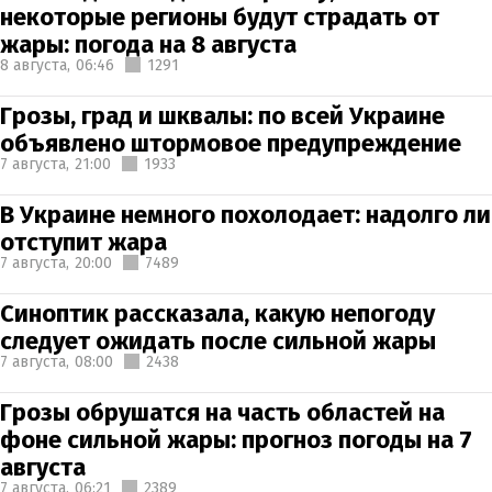
некоторые регионы будут страдать от
жары: погода на 8 августа
8 августа,
06:46
1291
Грозы, град и шквалы: по всей Украине
объявлено штормовое предупреждение
7 августа,
21:00
1933
В Украине немного похолодает: надолго ли
отступит жара
7 августа,
20:00
7489
Синоптик рассказала, какую непогоду
следует ожидать после сильной жары
7 августа,
08:00
2438
Грозы обрушатся на часть областей на
фоне сильной жары: прогноз погоды на 7
августа
7 августа,
06:21
2389