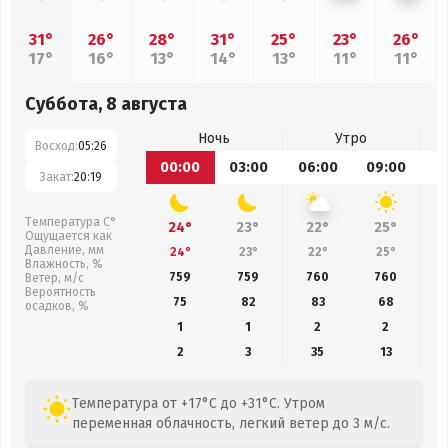
31°
26°
28°
31°
25°
23°
26°
17°
16°
13°
14°
13°
11°
11°
Суббота, 8 августа
Ночь
Утро
Восход:
05:26
00:00
03:00
06:00
09:00
1
Закат:
20:19
Температура С°
24°
23°
22°
25°
Ощущается как
Давление, мм
24°
23°
22°
25°
Влажность, %
759
759
760
760
Ветер, м/с
Вероятность
75
82
83
68
осадков, %
1
1
2
2
2
3
35
13
Температура от +17°C до +31°C. Утром
переменная облачность, легкий ветер до 3 м/с.