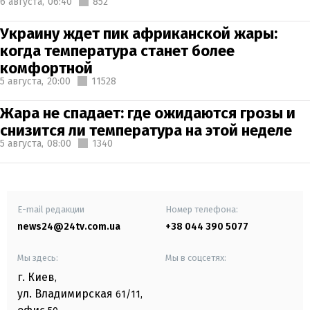
6 августа,
06:40
852
Украину ждет пик африканской жары:
когда температура станет более
комфортной
5 августа,
20:00
11528
Жара не спадает: где ожидаются грозы и
снизится ли температура на этой неделе
5 августа,
08:00
1340
E-mail редакции
Номер телефона:
news24@24tv.com.ua
+38 044 390 5077
Мы здесь:
Мы в соцсетях:
г. Киев
,
ул. Владимирская
61/11,