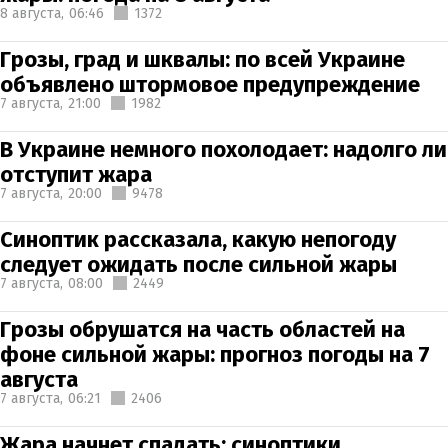
8 августа,
06:46
1372
Грозы, град и шквалы: по всей Украине
объявлено штормовое предупреждение
7 августа,
21:00
1982
В Украине немного похолодает: надолго ли
отступит жара
7 августа,
20:00
9478
Синоптик рассказала, какую непогоду
следует ожидать после сильной жары
7 августа,
08:00
2449
Грозы обрушатся на часть областей на
фоне сильной жары: прогноз погоды на 7
августа
7 августа,
06:21
2406
Жара начнет спадать: синоптики