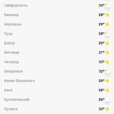
Симферополь
33°
Винница
28°
Черновцы
29°
Луцк
28°
Днепр
30°
Житомир
27°
Ужгород
33°
Запорожье
32°
Ивано-Франковск
30°
Киев
28°
Кропивницкий
30°
Луганск
32°