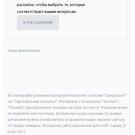
рассылок, чтобы выбрать те, которые
соответствуют вашим интересам.
К РАССЫЛКАМ
Наши приложения:
android
apple
smart tv
samsung smart tv
Всі комерційні рекламні матеріали позначені словами "Спецпроєкт"
чи "Партнерський матеріал". Матеріали з позначкою "Експерт",
"Позиція" відображають позицію авторів та героїв. Редакція може
не поділяти їхніх поглядів. Детальніше щодо реклами та правил
цитування можна ознайомитись в правилах користування сайтом.
Усі права захищені.
Матеріали сайту призначені для осіб старше
21
року (21+)