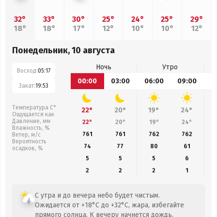
32°
33°
30°
25°
24°
25°
29°
18°
18°
17°
12°
10°
10°
12°
Понедельник, 10 августа
Ночь
Утро
Восход:
05:17
00:00
03:00
06:00
09:00
1
Закат:
19:53
Температура С°
22°
20°
19°
24°
Ощущается как
Давление, мм
22°
20°
19°
24°
Влажность, %
761
761
762
762
Ветер, м/с
Вероятность
74
77
80
61
осадков, %
5
5
5
6
2
2
2
1
С утра и до вечера небо будет чистым.
Ожидается от +18°C до +32°C, жара, избегайте
прямого солнца. К вечеру начнется дождь.