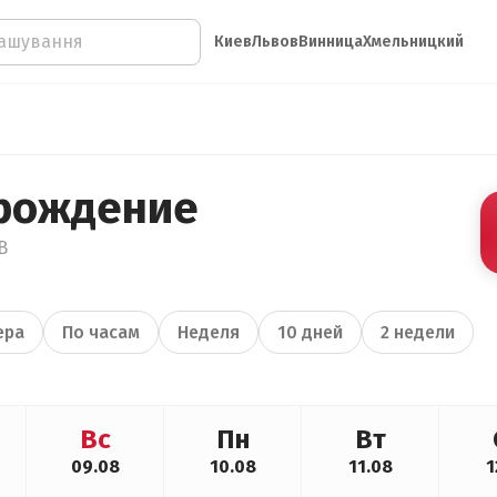
Киев
Львов
Винница
Хмельницкий
рождение
В
ера
По часам
Неделя
10 дней
2 недели
Вс
Пн
Вт
09.08
10.08
11.08
1