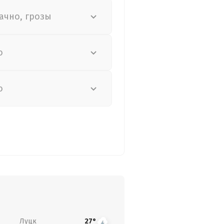
ачно, грозы
о
о
Луцк
27°