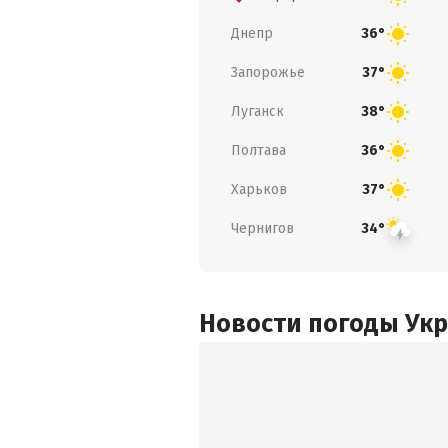
Днепр
36°
Запорожье
37°
Луганск
38°
Полтава
36°
Харьков
37°
Чернигов
34°
Новости погоды Ук