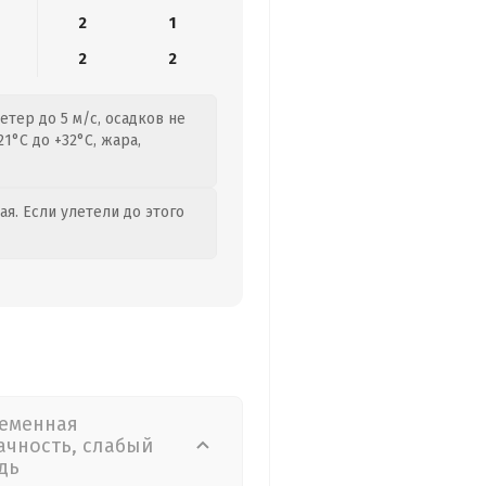
2
1
2
2
тер до 5 м/с, осадков не
1°C до +32°C, жара,
я. Если улетели до этого
еменная
ачность, слабый
дь