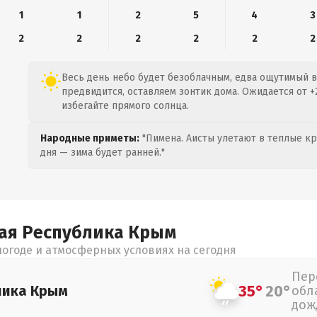
1
1
2
5
4
3
2
2
2
2
2
2
Весь день небо будет безоблачным, едва ощутимый ве
предвидится, оставляем зонтик дома. Ожидается от +2
избегайте прямого солнца.
Народные приметы:
"Пимена. Аисты улетают в теплые кра
дня — зима будет ранней."
ая Республика Крым
огоде и атмосферных условиях на сегодня
Пер
35°
20°
лика Крым
обл
дож