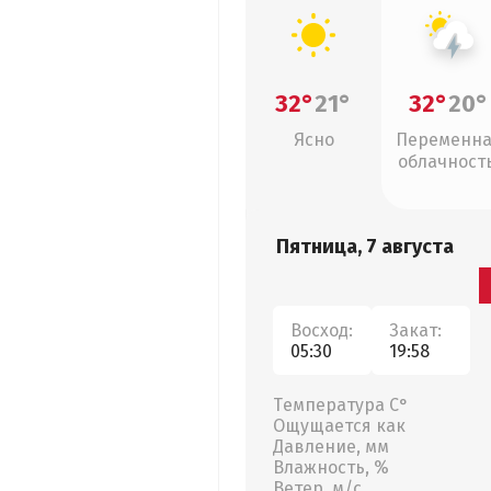
32°
21°
32°
20°
Ясно
Переменн
облачность
грозы
Пятница, 7 августа
Восход:
Закат:
05:30
19:58
Температура С°
Ощущается как
Давление, мм
Влажность, %
Ветер, м/с