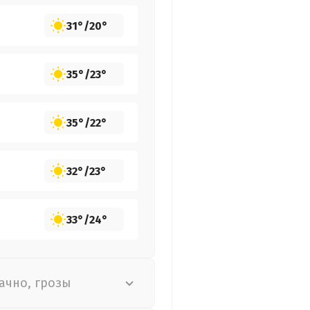
31°
/
20°
35°
/
23°
35°
/
22°
32°
/
23°
33°
/
24°
ачно, грозы