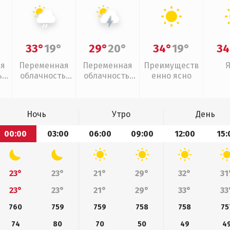
33°
19°
29°
20°
34°
19°
34
ая
Переменная
Переменная
Преимуществ
,
облачность,
облачность,
енно ясно
слабый дождь
грозы
Ночь
Утро
День
00:00
03:00
06:00
09:00
12:00
15:
23°
23°
21°
29°
32°
31
23°
23°
21°
29°
33°
33
760
759
759
758
758
75
74
80
70
50
49
4