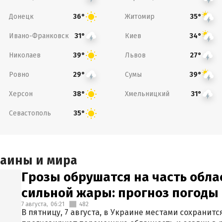
Донецк
Житомир
36°
35°
Ивано-Франковск
Киев
31°
34°
Николаев
Львов
39°
27°
Ровно
Сумы
29°
39°
Херсон
Хмельницкий
38°
31°
Севастополь
35°
раины и мира
Грозы обрушатся на часть обла
сильной жары: прогноз погоды 
7 августа,
06:21
482
В пятницу, 7 августа, в Украине местами сохранит