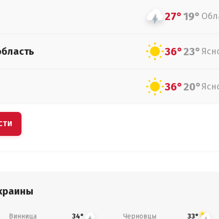
27°
19°
Обл
36°
23°
область
Ясн
36°
20°
Ясн
СТИ
краины
Винница
Черновцы
34°
33°