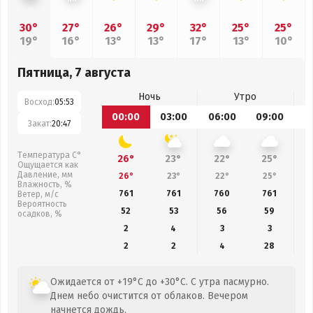
30°
27°
26°
29°
32°
25°
25°
19°
16°
13°
13°
17°
13°
10°
Пятница, 7 августа
Ночь
Утро
Восход:
05:53
00:00
03:00
06:00
09:00
1
Закат:
20:47
Температура С°
26°
23°
22°
25°
Ощущается как
Давление, мм
26°
23°
22°
25°
Влажность, %
761
761
760
761
Ветер, м/с
Вероятность
52
53
56
59
осадков, %
2
4
3
3
2
2
4
28
Ожидается от +19°C до +30°C. С утра пасмурно.
Днем небо очистится от облаков. Вечером
начнется дождь.