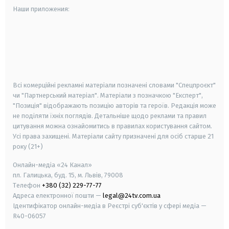
Наши приложения:
android
apple
smart tv
samsung smart tv
Всі комерційні рекламні матеріали позначені словами "Спецпроєкт"
чи "Партнерський матеріал". Матеріали з позначкою "Експерт",
"Позиція" відображають позицію авторів та героїв. Редакція може
не поділяти їхніх поглядів. Детальніше щодо реклами та правил
цитування можна ознайомитись в правилах користування сайтом.
Усі права захищені.
Матеріали сайту призначені для осіб старше
21
року (21+)
Онлайн-медіа «24 Канал»
пл. Галицька, буд. 15, м. Львів, 79008
Телефон
+380 (32) 229-77-77
Адреса електронної пошти —
legal@24tv.com.ua
Ідентифікатор онлайн-медіа в Реєстрі суб'єктів у сфері медіа —
R40-06057