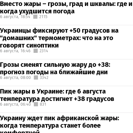
Вместо жары – грозы, град и шквалы: где и
когда ухудшится погода
6 августа,
18:54
2115
Украинцы фиксируют +50 градусов на
"домашних" термометрах: что на это
говорят синоптики
6 августа,
16:46
2314
Грозы сменят сильную жару до +38:
прогноз погоды на ближайшие дни
6 августа,
08:00
3342
Пик жары в Украине: где 6 августа
температура достигнет +38 градусов
6 августа,
06:40
831
Украину ждет пик африканской жары:
когда температура станет более
комфортной