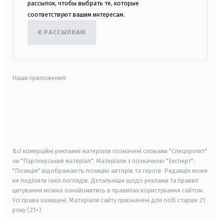
рассылок, чтобы выбрать те, которые
соответствуют вашим интересам.
К РАССЫЛКАМ
Наши приложения:
android
apple
smart tv
samsung smart tv
Всі комерційні рекламні матеріали позначені словами "Спецпроєкт"
чи "Партнерський матеріал". Матеріали з позначкою "Експерт",
"Позиція" відображають позицію авторів та героїв. Редакція може
не поділяти їхніх поглядів. Детальніше щодо реклами та правил
цитування можна ознайомитись в правилах користування сайтом.
Усі права захищені.
Матеріали сайту призначені для осіб старше
21
року (21+)