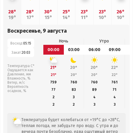
28°
28°
30°
25°
23°
23°
26°
19°
17°
15°
14°
11°
10°
10°
Воскресенье, 9 августа
Ночь
Утро
Восход:
05:15
00:00
03:00
06:00
09:00
1
Закат:
20:03
Температура С°
21°
20°
20°
22°
Ощущается как
Давление, мм
21°
20°
20°
22°
Влажность, %
759
760
760
761
Ветер, м/с
Вероятность
77
83
89
71
осадков, %
2
3
4
4
2
2
3
3
Температура будет колебаться от +19°C до +28°C,
теплая погода, не забудьте про воду. С утра и до
вечера почти безоблачно, едва ощутимый ветер