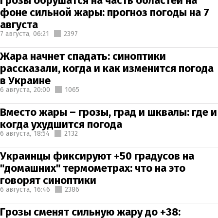
Грозы обрушатся на часть областей на
фоне сильной жары: прогноз погоды на 7
августа
7 августа,
06:21
2397
Жара начнет спадать: синоптики
рассказали, когда и как изменится погода
в Украине
6 августа,
20:00
1065
Вместо жары – грозы, град и шквалы: где и
когда ухудшится погода
6 августа,
18:54
2132
Украинцы фиксируют +50 градусов на
"домашних" термометрах: что на это
говорят синоптики
6 августа,
16:46
2386
Грозы сменят сильную жару до +38: