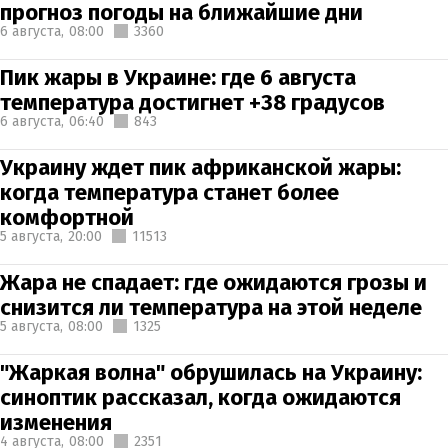
прогноз погоды на ближайшие дни
6 августа,
08:00
3360
Пик жары в Украине: где 6 августа
температура достигнет +38 градусов
6 августа,
06:40
843
Украину ждет пик африканской жары:
когда температура станет более
комфортной
5 августа,
20:00
11513
Жара не спадает: где ожидаются грозы и
снизится ли температура на этой неделе
5 августа,
08:00
1325
"Жаркая волна" обрушилась на Украину:
синоптик рассказал, когда ожидаются
изменения
4 августа,
08:00
2351