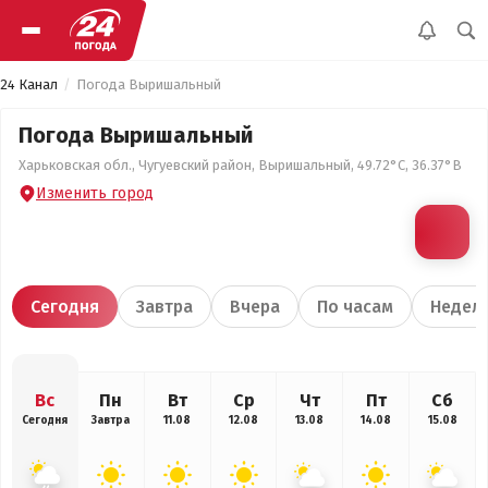
24 Канал
Погода Выришальный
Погода Выришальный
Харьковская обл., Чугуевский район, Выришальный, 49.72°С, 36.37°В
Изменить город
Сегодня
Завтра
Вчера
По часам
Недел
Вс
Пн
Вт
Ср
Чт
Пт
Сб
Сегодня
Завтра
11.08
12.08
13.08
14.08
15.08