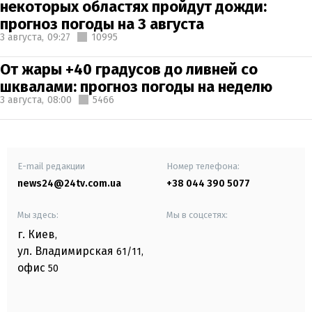
некоторых областях пройдут дожди:
прогноз погоды на 3 августа
3 августа,
09:27
10995
От жары +40 градусов до ливней со
шквалами: прогноз погоды на неделю
3 августа,
08:00
5466
E-mail редакции
Номер телефона:
news24@24tv.com.ua
+38 044 390 5077
Мы здесь:
Мы в соцсетях:
г. Киев
,
ул. Владимирская
61/11,
офис
50