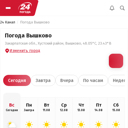
24 Канал
Погода Вышково
Погода Вышково
Закарпатская обл., Хустский район, Вышково, 48.05°С, 23.43°В
Изменить город
Сегодня
Завтра
Вчера
По часам
Недел
Вс
Пн
Вт
Ср
Чт
Пт
Сб
Сегодня
Завтра
11.08
12.08
13.08
14.08
15.08