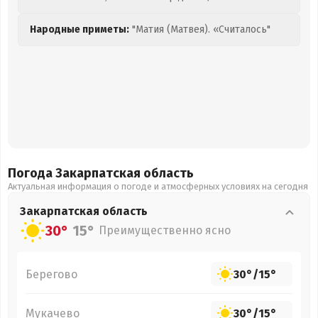
Народные приметы:
"Матия (Матвея). «Считалось"
Погода Закарпатская
область
Актуальная информация о погоде и атмосферных условиях на сегодня
Закарпатская
область
30°
15°
Преимущественно ясно
Берегово
30°
/
15°
Мукачево
30°
/
15°