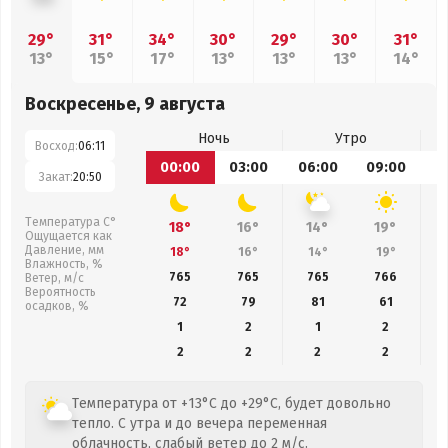
29°
31°
34°
30°
29°
30°
31°
13°
15°
17°
13°
13°
13°
14°
Воскресенье, 9 августа
Ночь
Утро
Восход:
06:11
00:00
03:00
06:00
09:00
1
Закат:
20:50
Температура С°
18°
16°
14°
19°
Ощущается как
Давление, мм
18°
16°
14°
19°
Влажность, %
765
765
765
766
Ветер, м/с
Вероятность
72
79
81
61
осадков, %
1
2
1
2
2
2
2
2
Температура от +13°C до +29°C, будет довольно
тепло. С утра и до вечера переменная
облачность, слабый ветер до 2 м/с.