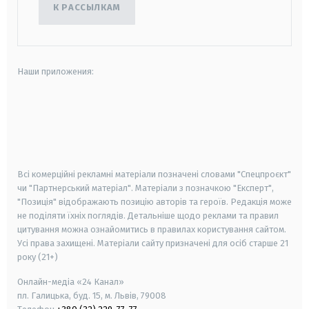
К РАССЫЛКАМ
Наши приложения:
android
apple
smart tv
samsung smart tv
Всі комерційні рекламні матеріали позначені словами "Спецпроєкт"
чи "Партнерський матеріал". Матеріали з позначкою "Експерт",
"Позиція" відображають позицію авторів та героїв. Редакція може
не поділяти їхніх поглядів. Детальніше щодо реклами та правил
цитування можна ознайомитись в правилах користування сайтом.
Усі права захищені.
Матеріали сайту призначені для осіб старше
21
року (21+)
Онлайн-медіа «24 Канал»
пл. Галицька, буд. 15, м. Львів, 79008