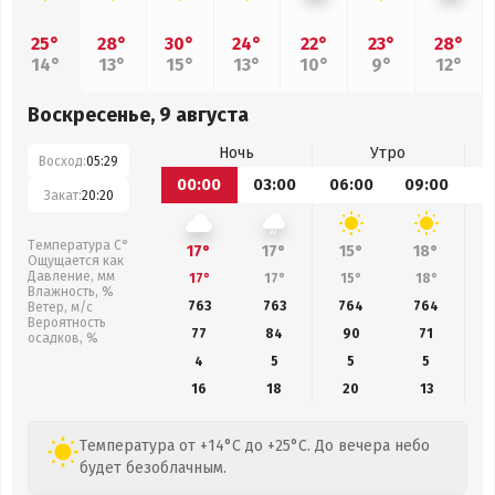
25°
28°
30°
24°
22°
23°
28°
14°
13°
15°
13°
10°
9°
12°
Воскресенье, 9 августа
Ночь
Утро
Восход:
05:29
00:00
03:00
06:00
09:00
1
Закат:
20:20
Температура С°
17°
17°
15°
18°
Ощущается как
Давление, мм
17°
17°
15°
18°
Влажность, %
763
763
764
764
Ветер, м/с
Вероятность
77
84
90
71
осадков, %
4
5
5
5
16
18
20
13
Температура от +14°C до +25°C. До вечера небо
будет безоблачным.