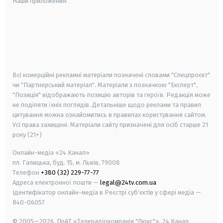
Наши приложения:
android
apple
smart tv
samsung smart tv
Всі комерційні рекламні матеріали позначені словами "Спецпроєкт"
чи "Партнерський матеріал". Матеріали з позначкою "Експерт",
"Позиція" відображають позицію авторів та героїв. Редакція може
не поділяти їхніх поглядів. Детальніше щодо реклами та правил
цитування можна ознайомитись в правилах користування сайтом.
Усі права захищені.
Матеріали сайту призначені для осіб старше
21
року (21+)
Онлайн-медіа «24 Канал»
пл. Галицька, буд. 15, м. Львів, 79008
Телефон
+380 (32) 229-77-77
Адреса електронної пошти —
legal@24tv.com.ua
Ідентифікатор онлайн-медіа в Реєстрі суб'єктів у сфері медіа —
R40-06057
© 2005—2026,
ПрАТ «Телерадіокомпанія "Люкс"», 24 Канал.