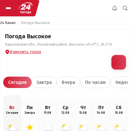
24 Канал
Погода Высокое
Погода Высокое
Харьковская обл., Лозовский район, Высокое, 49.41°С, 36.2°В
Изменить город
Сегодня
Завтра
Вчера
По часам
Недел
Вс
Пн
Вт
Ср
Чт
Пт
Сб
Сегодня
Завтра
11.08
12.08
13.08
14.08
15.08