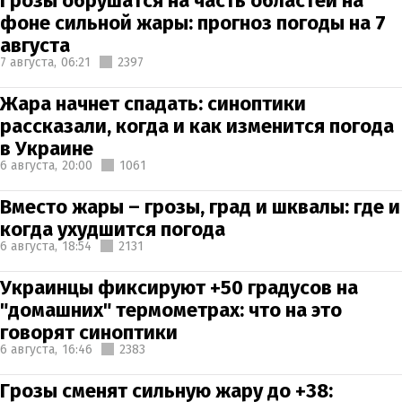
Грозы обрушатся на часть областей на
фоне сильной жары: прогноз погоды на 7
августа
7 августа,
06:21
2397
Жара начнет спадать: синоптики
рассказали, когда и как изменится погода
в Украине
6 августа,
20:00
1061
Вместо жары – грозы, град и шквалы: где и
когда ухудшится погода
6 августа,
18:54
2131
Украинцы фиксируют +50 градусов на
"домашних" термометрах: что на это
говорят синоптики
6 августа,
16:46
2383
Грозы сменят сильную жару до +38: