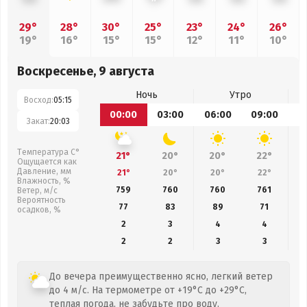
29°
28°
30°
25°
23°
24°
26°
19°
16°
15°
15°
12°
11°
10°
Воскресенье, 9 августа
Ночь
Утро
Восход:
05:15
00:00
03:00
06:00
09:00
1
Закат:
20:03
Температура С°
21°
20°
20°
22°
Ощущается как
Давление, мм
21°
20°
20°
22°
Влажность, %
759
760
760
761
Ветер, м/с
Вероятность
77
83
89
71
осадков, %
2
3
4
4
2
2
3
3
До вечера преимущественно ясно, легкий ветер
до 4 м/с. На термометре от +19°C до +29°C,
теплая погода, не забудьте про воду.