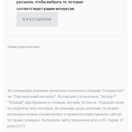
рассылок, чтобы выбрать те, которые
соответствуют вашим интересам.
К РАССЫЛКАМ
Наши приложения:
android
apple
smart tv
samsung smart tv
Всі комерційні рекламні матеріали позначені словами "Спецпроєкт"
чи "Партнерський матеріал". Матеріали з позначкою "Експерт",
"Позиція" відображають позицію авторів та героїв. Редакція може
не поділяти їхніх поглядів. Детальніше щодо реклами та правил
цитування можна ознайомитись в правилах користування сайтом.
Усі права захищені.
Матеріали сайту призначені для осіб старше
21
року (21+)