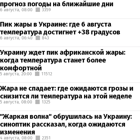
прогноз погоды на ближайшие дни
6 августа,
08:00
3359
Пик жары в Украине: где 6 августа
температура достигнет +38 градусов
6 августа,
06:40
843
Украину ждет пик африканской жары:
когда температура станет более
комфортной
5 августа,
20:00
11512
Жара не спадает: где ожидаются грозы и
снизится ли температура на этой неделе
5 августа,
08:00
1325
"Жаркая волна" обрушилась на Украину:
синоптик рассказал, когда ожидаются
изменения
4 августа,
08:00
2351