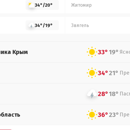
34°
/
20°
Житомир
34°
/
19°
Звягель
33°
19°
лика Крым
Ясн
34°
21°
Пре
28°
18°
Пас
36°
23°
область
Пре