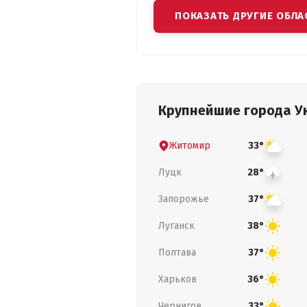
ПОКАЗАТЬ ДРУГИЕ ОБЛА
Крупнейшие города У
Житомир
33°
Луцк
28°
Запорожье
37°
Луганск
38°
Полтава
37°
Харьков
36°
Чернигов
33°