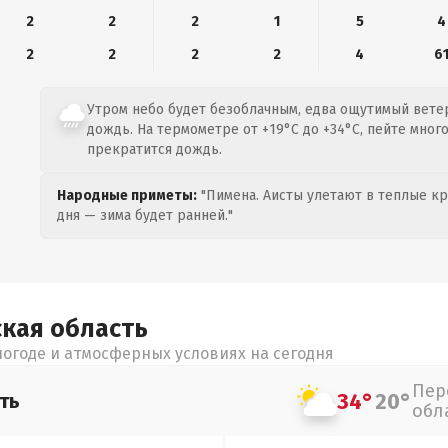
2
2
2
1
5
4
2
2
2
2
4
6
Утром небо будет безоблачным, едва ощутимый ветер
дождь. На термометре от +19°C до +34°C, пейте много
прекратится дождь.
Народные приметы:
"Пимена. Аисты улетают в теплые кра
дня — зима будет ранней."
ская
область
огоде и атмосферных условиях на сегодня
Пер
34°
20°
ть
обл