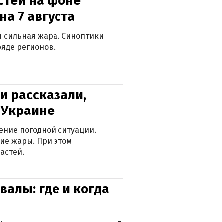
стей на фоне
на 7 августа
ся сильная жара. Синоптики
яде регионов.
и рассказали,
в Украине
ение погодной ситуации.
ие жары. При этом
астей.
валы: где и когда