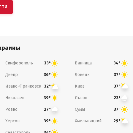
СТИ
краины
Симферополь
Винница
33°
34°
Днепр
Донецк
36°
37°
Ивано-Франковск
Киев
32°
37°
Николаев
Львов
39°
23°
Ровно
Сумы
27°
37°
Херсон
Хмельницкий
39°
29°
Севастополь
34°