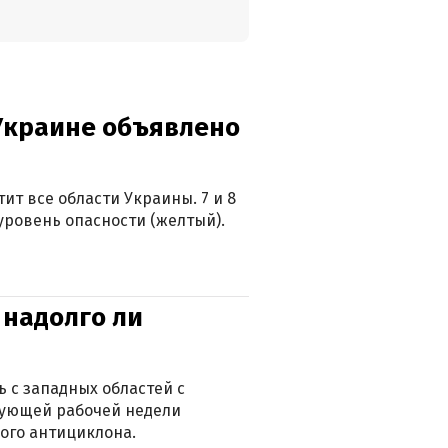
 Украине объявлено
ит все области Украины. 7 и 8
 уровень опасности (желтый).
 надолго ли
 с западных областей с
дующей рабочей недели
ого антициклона.