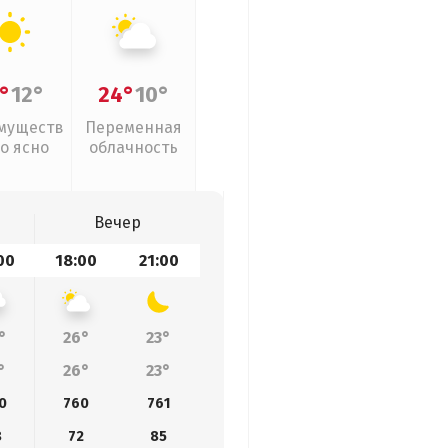
°
12°
24°
10°
муществ
Переменная
о ясно
облачность
Вечер
00
18:00
21:00
°
26°
23°
°
26°
23°
0
760
761
8
72
85