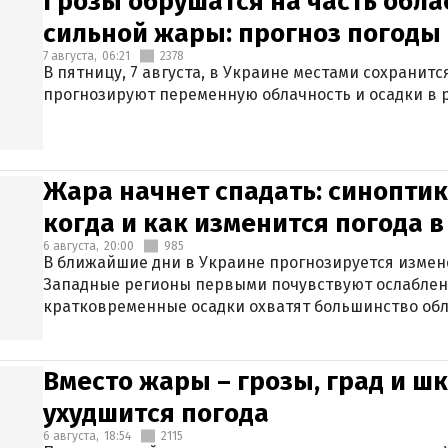
Грозы обрушатся на часть обла
сильной жары: прогноз погоды 
7 августа,
06:21
2378
В пятницу, 7 августа, в Украине местами сохранит
прогнозируют переменную облачность и осадки в р
Жара начнет спадать: синоптик
когда и как изменится погода 
6 августа,
20:00
985
В ближайшие дни в Украине прогнозируется измен
Западные регионы первыми почувствуют ослаблен
кратковременные осадки охватят большинство обл
Вместо жары – грозы, град и шк
ухудшится погода
6 августа,
18:54
2115