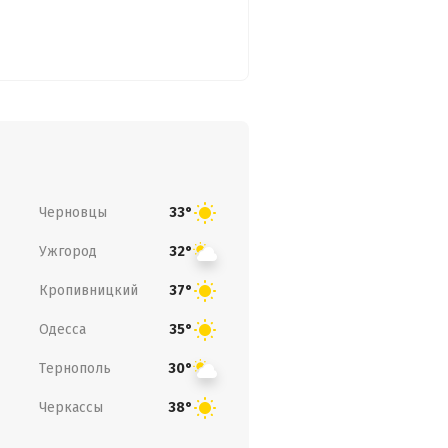
Черновцы
33°
Ужгород
32°
Кропивницкий
37°
Одесса
35°
Тернополь
30°
Черкассы
38°