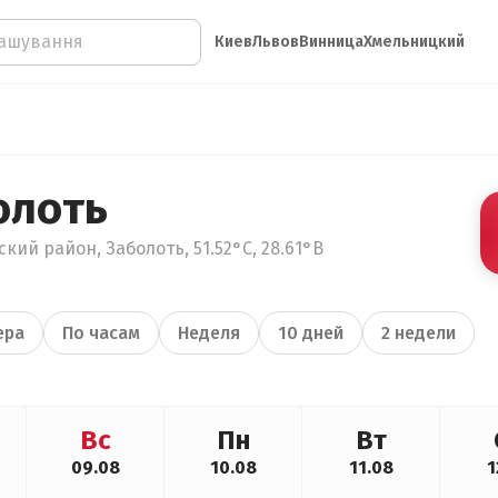
Киев
Львов
Винница
Хмельницкий
олоть
кий район, Заболоть, 51.52°С, 28.61°В
ера
По часам
Неделя
10 дней
2 недели
Вс
Пн
Вт
09.08
10.08
11.08
1