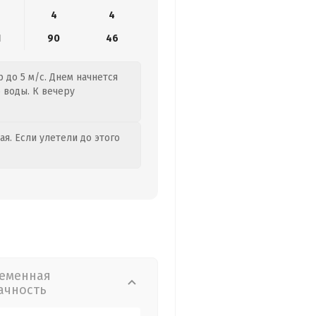
4
4
1
90
46
 до 5 м/с. Днем начнется
 воды. К вечеру
я. Если улетели до этого
еменная
ачность