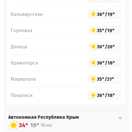
Кальмиусское
36°
/
19°
Горловка
35°
/
19°
Донецк
36°
/
20°
Краматорск
36°
/
18°
Мариуполь
35°
/
21°
Покровск
36°
/
18°
Автономная Республика Крым
34°
19°
Ясно