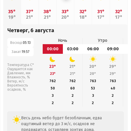
35°
37°
38°
33°
32°
31°
32°
19°
21°
21°
20°
18°
17°
17°
Четверг, 6 августа
Ночь
Утро
Восход:
05:13
00:00
03:00
06:00
09:00
1
Закат:
19:57
Температура С°
23°
21°
20°
29°
Ощущается как
Давление, мм
23°
21°
20°
29°
Влажность, %
762
762
763
763
Ветер, м/с
Вероятность
50
60
53
40
осадков, %
3
2
3
2
2
2
2
2
Весь день небо будет безоблачным, едва
ощутимый ветер до 3 м/с, осадков не
предвидится, оставляем зонтик дома.