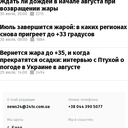
Ждать ли дождей в начале августа при
возвращении жары
30 июля,
20:00
2315
Июль завершится жарой: в каких регионах
снова пригреет до +33 градусов
30 июля,
08:00
1884
Вернется жара до +35, и когда
прекратятся осадки: интервью с Птухой о
погоде в Украине в августе
29 июля,
14:00
2494
E-mail редакции
Номер телефона:
news24@24tv.com.ua
+38 044 390 5077
Мы здесь:
Мы в соцсетях:
г. Киев
,