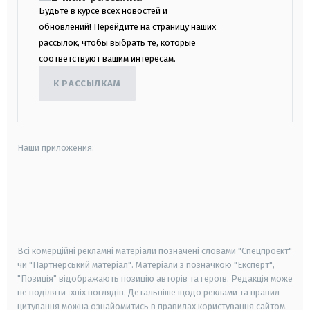
Будьте в курсе всех новостей и
обновлений! Перейдите на страницу наших
рассылок, чтобы выбрать те, которые
соответствуют вашим интересам.
К РАССЫЛКАМ
Наши приложения:
android
apple
smart tv
samsung smart tv
Всі комерційні рекламні матеріали позначені словами "Спецпроєкт"
чи "Партнерський матеріал". Матеріали з позначкою "Експерт",
"Позиція" відображають позицію авторів та героїв. Редакція може
не поділяти їхніх поглядів. Детальніше щодо реклами та правил
цитування можна ознайомитись в правилах користування сайтом.